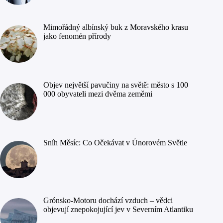
Mimořádný albínský buk z Moravského krasu
jako fenomén přírody
Objev největší pavučiny na světě: město s 100
000 obyvateli mezi dvěma zeměmi
Sníh Měsíc: Co Očekávat v Únorovém Světle
Grónsko-Motoru dochází vzduch – vědci
objevují znepokojující jev v Severním Atlantiku