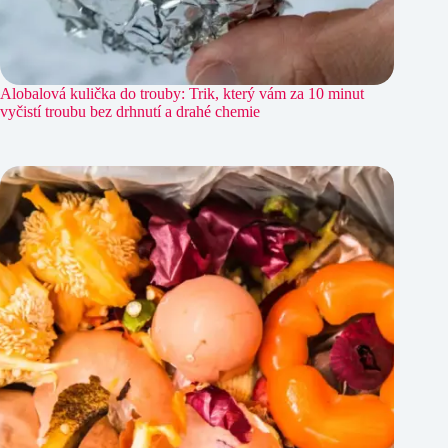
Alobalová kulička do trouby: Trik, který vám za 10 minut
vyčistí troubu bez drhnutí a drahé chemie