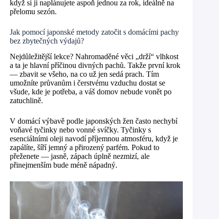
když si ji naplánujete aspoň jednou za rok, ideálně na
přelomu sezón.
Jak pomocí japonské metody zatočit s domácími pachy
bez zbytečných výdajů?
Nejdůležitější lekce? Nahromaděné věci „drží“ vlhkost
a ta je hlavní příčinou divných pachů. Takže první krok
— zbavit se všeho, na co už jen sedá prach. Tím
umožníte průvanům i čerstvému vzduchu dostat se
všude, kde je potřeba, a váš domov nebude vonět po
zatuchlině.
V domácí výbavě podle japonských žen často nechybí
voňavé tyčinky nebo vonné svíčky. Tyčinky s
esenciálními oleji navodí příjemnou atmosféru, když je
zapálíte, šíří jemný a přirozený parfém. Pokud to
přeženete — jasně, zápach úplně nezmizí, ale
přinejmenším bude méně nápadný.