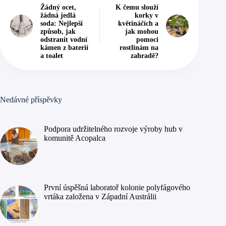
Žádný ocet,
K čemu slouží
žádná jedlá
korky v
soda: Nejlepší
květináčích a
způsob, jak
jak mohou
odstranit vodní
pomoci
kámen z baterií
rostlinám na
a toalet
zahradě?
Nedávné příspěvky
Podpora udržitelného rozvoje výroby hub v
komunitě Acopalca
První úspěšná laboratoř kolonie polyfágového
vrtáka založena v Západní Austrálii