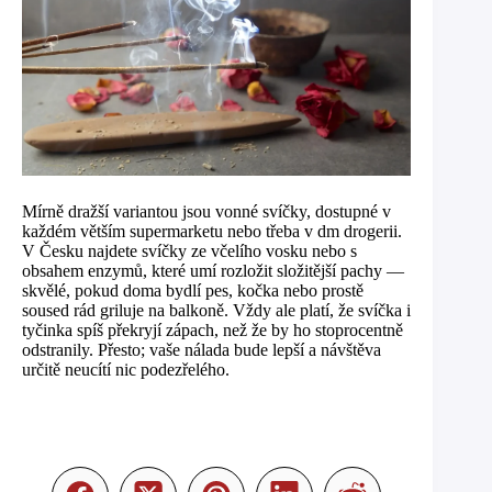
Mírně dražší variantou jsou vonné svíčky, dostupné v
každém větším supermarketu nebo třeba v dm drogerii.
V Česku najdete svíčky ze včelího vosku nebo s
obsahem enzymů, které umí rozložit složitější pachy —
skvělé, pokud doma bydlí pes, kočka nebo prostě
soused rád griluje na balkoně. Vždy ale platí, že svíčka i
tyčinka spíš překryjí zápach, než že by ho stoprocentně
odstranily. Přesto; vaše nálada bude lepší a návštěva
určitě neucítí nic podezřelého.