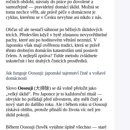
ročních období, návraty do práce po dovolené a
samozřejmě — pravidelný domácí úklid. Možná se
tomu nechce věřit, ale právě péče o domácnost je
cyklus, kterému se v Česku nevyhne asi nikdo z nás.
Občas už ale nestačí sáhnout po běžných úklidových
tricích. Především když v bytě zůstanou nevysvětlitelné
pachy, které ani po hodinovém větrání nezmizí. V
Japonsku však mají ověřenou tradici, která se právě
těmto drobným domácím katastrofám umí postavit
čelem. A nejlepší zpráva? Tuhle metodu zvládnete
uskutečnit i bez drahých čisticích prostředků.
Jak funguje Oosouji: japonské tajemství čisté a voňavé
domácnosti
Slovo
Oosouji
(大掃除) se dá volně přeložit jako
„velký úklid“. Pro Japonce je to každoroční rituál —
obvykle ho pořádají před silvestrem, aby měli čistý a
nový start do dalšího roku. Ale i během roku si Oosouji
získává oblibu, protože přináší do života víc než jen
úklid pokojů.
Během Oosouji člověk vytáhne úplně všechno — staré