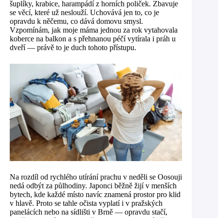
šuplíky, krabice, harampádí z horních poliček. Zbavuje
se věcí, které už neslouží. Uchovává jen to, co je
opravdu k něčemu, co dává domovu smysl.
Vzpomínám, jak moje máma jednou za rok vytahovala
koberce na balkon a s přehnanou péčí vytírala i práh u
dveří — právě to je duch tohoto přístupu.
Na rozdíl od rychlého utírání prachu v neděli se Oosouji
nedá odbýt za půlhodiny. Japonci běžně žijí v menších
bytech, kde každé místo navíc znamená prostor pro klid
v hlavě. Proto se tahle očista vyplatí i v pražských
panelácích nebo na sídlišti v Brně — opravdu stačí,