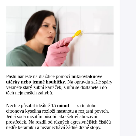
Pastu naneste na dlaždice pomocí
mikrovláknové
utěrky nebo jemné houbičky
. Na opravdu zašlé spáry
vezměte starý zubní kartáček, s ním se dostanete i do
těch nejmenších záhybů.
Nechte působit ideálně
15 minut
— za tu dobu
citronová kyselina rozloží mastnotu a rozjasní povrch.
Jedlá soda mezitím působí jako šetrný abrazivní
prostředek. Na rozdíl od různých agresivnějších čističů
nedře keramiku a nezanechává žádné drsné stopy.