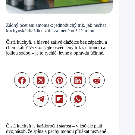
Žádný ocet ani amoniak: jednoduchý trik, jak nechat
kuchyňské dlaždice zářit za méně než 15 minut
Čistá kuchyň, a hlavně zářivé dlaždice bez zápachu a
chemikálií? Vyzkoušejte osvědčený trik s citronem a
jedlou sodou – je to rychlé, levné a opravdu účinné.
Čistá kuchyň je každoroční starost – v létě ale platí
dvojnásob, že špína a pachy mohou přilákat nezvané