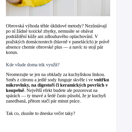
Obrovská výhoda téhle úklidové metody? Nezůstávají
po ní žádné toxické zbytky, nemusíte se obávat
podráždění kůže ani zdlouhavého oplachování. V
pražských domácnostech (hlavně v panelácích) je právě
absence chemie obrovské plus — a navíc to stojí pár
korun.
Kde všude doma trik využít?
Neomezujte se jen na obklady za kuchyňskou linkou.
Směs z citronu a jedlé sody funguje skvěle i ve
vnitřku
mikrovlnky, na digestoři či keramických površích v
koupelně
. Největší efekt budete ale pozorovat na
spárách — ty tmavé a šedé často působí, že je kuchyň
zanedbaná, přitom stačí pár minut práce.
Tak co, zkusíte to dneska večer taky?