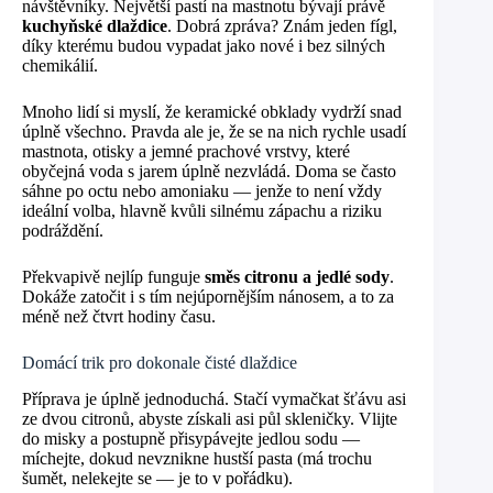
návštěvníky. Největší pastí na mastnotu bývají právě
kuchyňské dlaždice
. Dobrá zpráva? Znám jeden fígl,
díky kterému budou vypadat jako nové i bez silných
chemikálií.
Mnoho lidí si myslí, že keramické obklady vydrží snad
úplně všechno. Pravda ale je, že se na nich rychle usadí
mastnota, otisky a jemné prachové vrstvy, které
obyčejná voda s jarem úplně nezvládá. Doma se často
sáhne po octu nebo amoniaku — jenže to není vždy
ideální volba, hlavně kvůli silnému zápachu a riziku
podráždění.
Překvapivě nejlíp funguje
směs citronu a jedlé sody
.
Dokáže zatočit i s tím nejúpornějším nánosem, a to za
méně než čtvrt hodiny času.
Domácí trik pro dokonale čisté dlaždice
Příprava je úplně jednoduchá. Stačí vymačkat šťávu asi
ze dvou citronů, abyste získali asi půl skleničky. Vlijte
do misky a postupně přisypávejte jedlou sodu —
míchejte, dokud nevznikne hustší pasta (má trochu
šumět, nelekejte se — je to v pořádku).