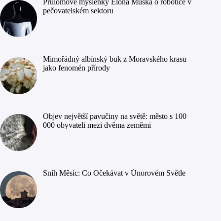
Průlomové myšlenky Elona Muska o robotice v
pečovatelském sektoru
Mimořádný albínský buk z Moravského krasu
jako fenomén přírody
Objev největší pavučiny na světě: město s 100
000 obyvateli mezi dvěma zeměmi
Sníh Měsíc: Co Očekávat v Únorovém Světle