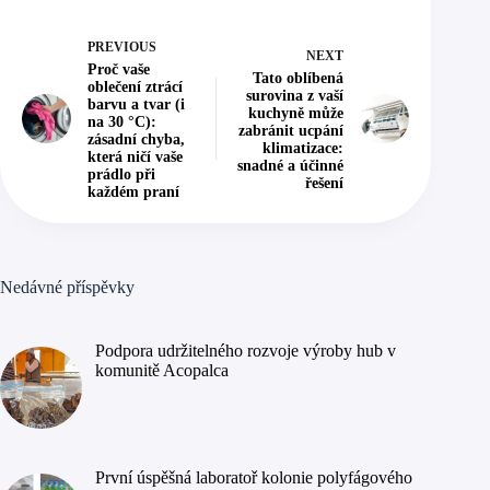
PREVIOUS
NEXT
Proč vaše
Tato oblíbená
oblečení ztrácí
surovina z vaší
barvu a tvar (i
kuchyně může
na 30 °C):
zabránit ucpání
zásadní chyba,
klimatizace:
která ničí vaše
snadné a účinné
prádlo při
řešení
každém praní
Nedávné příspěvky
Podpora udržitelného rozvoje výroby hub v
komunitě Acopalca
První úspěšná laboratoř kolonie polyfágového