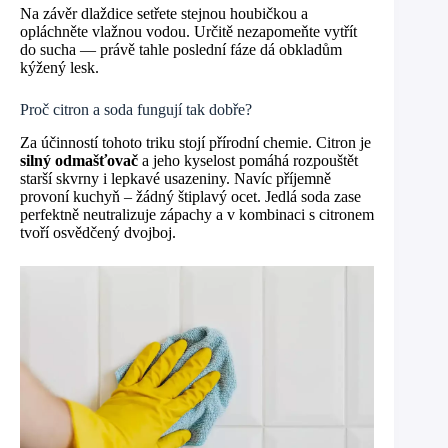
Na závěr dlaždice setřete stejnou houbičkou a
opláchněte vlažnou vodou. Určitě nezapomeňte vytřít
do sucha — právě tahle poslední fáze dá obkladům
kýžený lesk.
Proč citron a soda fungují tak dobře?
Za účinností tohoto triku stojí přírodní chemie. Citron je
silný odmašťovač
a jeho kyselost pomáhá rozpouštět
starší skvrny i lepkavé usazeniny. Navíc příjemně
provoní kuchyň – žádný štiplavý ocet. Jedlá soda zase
perfektně neutralizuje zápachy a v kombinaci s citronem
tvoří osvědčený dvojboj.