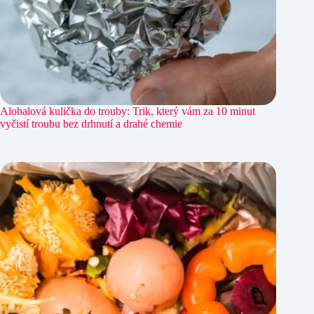
Alobalová kulička do trouby: Trik, který vám za 10 minut
vyčistí troubu bez drhnutí a drahé chemie