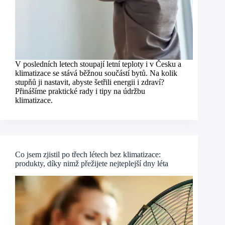
V posledních letech stoupají letní teploty i v Česku a
klimatizace se stává běžnou součástí bytů. Na kolik
stupňů ji nastavit, abyste šetřili energii i zdraví?
Přinášíme praktické rady i tipy na údržbu
klimatizace.
Co jsem zjistil po třech létech bez klimatizace:
produkty, díky nimž přežijete nejteplejší dny léta