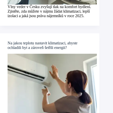
Vlny veder v Česku zvyšují tlak na komfort bydlení.
Zjistěte, zda můžete v nájmu žádat klimatizaci, lepší
izolaci a jaká jsou práva nájemníků v roce 2025.
Na jakou teplotu nastavit klimatizaci, abyste
ochladili byt a zároveň šetřili energii?