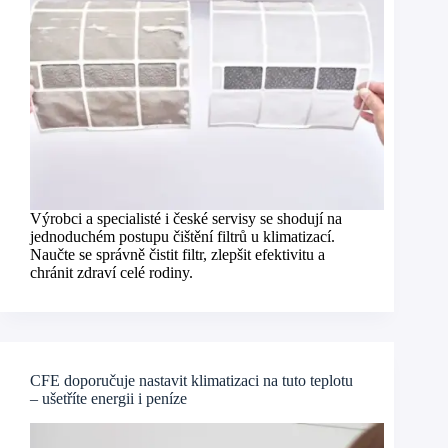
Výrobci a specialisté i české servisy se shodují na
jednoduchém postupu čištění filtrů u klimatizací.
Naučte se správně čistit filtr, zlepšit efektivitu a
chránit zdraví celé rodiny.
CFE doporučuje nastavit klimatizaci na tuto teplotu
– ušetříte energii i peníze