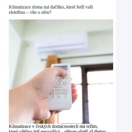
Klimatizace doma má tlačítko, které šetří vaši
elektřinu – víte o něm?
Klimatizace v českých domácnostech má režim,
který většina lidí nevyužívá – přitom ušetří až třetinu