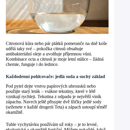
Citronová kůra nebo pár plátků pomeranče na dně koše
udělá taky své – pokožka citrusů obsahuje
antibakteriální oleje a uvolňuje příjemnou vůni.
Kombinace octa a citrusů je moje letní stálice – žádná
chemie, funguje i do lednice.
Každodenní pohlcovače: jedlá soda a suchý základ
Pod pytel dejte vrstvu papírových ubrousků nebo
použijte starý leták – vsákne tekutiny, které v létě
vznikají rychleji. Tekutina z odpadu je největší viník
zápachu. Navrch ještě přisypte dvě lžičky jedlé sody
(seženete v každé drogerii Teta) a zápach ustoupí téměř
okamžitě.
Tuhle vychytávku používám už roky – je to levné,
ekologické a okamžitě funkční. Můžete pokaždé, když