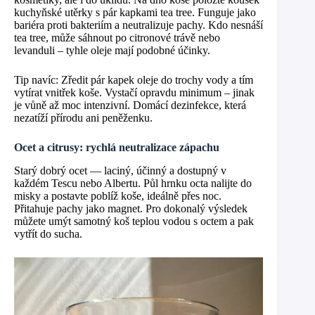
kuchyňské utěrky s pár kapkami tea tree. Funguje jako
bariéra proti bakteriím a neutralizuje pachy. Kdo nesnáší
tea tree, může sáhnout po citronové trávě nebo
levanduli – tyhle oleje mají podobné účinky.
Tip navíc: Zředit pár kapek oleje do trochy vody a tím
vytírat vnitřek koše. Vystačí opravdu minimum – jinak
je vůně až moc intenzivní. Domácí dezinfekce, která
nezatíží přírodu ani peněženku.
Ocet a citrusy: rychlá neutralizace zápachu
Starý dobrý ocet — laciný, účinný a dostupný v
každém Tescu nebo Albertu. Půl hrnku octa nalijte do
misky a postavte poblíž koše, ideálně přes noc.
Přitahuje pachy jako magnet. Pro dokonalý výsledek
můžete umýt samotný koš teplou vodou s octem a pak
vytřít do sucha.