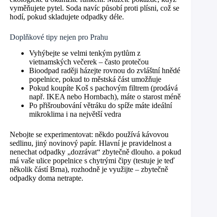
vyměňujete pytel. Soda navíc působí proti plísni, což se
hodí, pokud skladujete odpadky déle.
Doplňkové tipy nejen pro Prahu
Vyhýbejte se velmi tenkým pytlům z
vietnamských večerek – často protečou
Bioodpad raději házejte rovnou do zvláštní hnědé
popelnice, pokud to městská část umožňuje
Pokud koupíte Koš s pachovým filtrem (prodává
např. IKEA nebo Hornbach), máte o starost méně
Po přišroubování větráku do spíže máte ideální
mikroklima i na největší vedra
Nebojte se experimentovat: někdo používá kávovou
sedlinu, jiný novinový papír. Hlavní je pravidelnost a
nenechat odpadky „dozrávat“ zbytečně dlouho. a pokud
má vaše ulice popelnice s chytrými čipy (testuje je teď
několik částí Brna), rozhodně je využijte – zbytečně
odpadky doma netrapte.