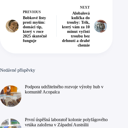
NEXT
PREVIOUS
Alobalová
Bobkové listy
kulička do
proti myším:
trouby: Trik,
domáci tip,
který vám za 10
který v roce
minut vyčistí
2025 skutečně
troubu bez
funguje
drhnutí a drahé
chemie
Nedávné příspěvky
Podpora udržitelného rozvoje výroby hub v
komunitě Acopalca
První úspěšná laboratoř kolonie polyfágového
vrtáka založena v Západní Austrálii