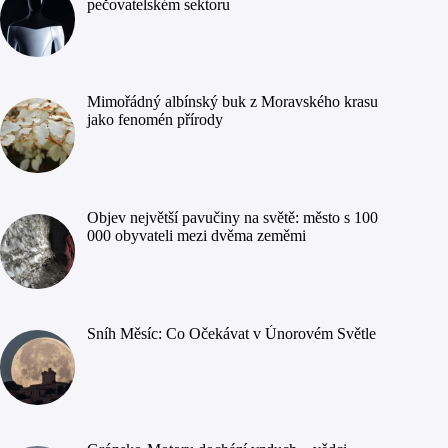
pečovatelském sektoru
Mimořádný albínský buk z Moravského krasu
jako fenomén přírody
Objev největší pavučiny na světě: město s 100
000 obyvateli mezi dvěma zeměmi
Sníh Měsíc: Co Očekávat v Únorovém Světle