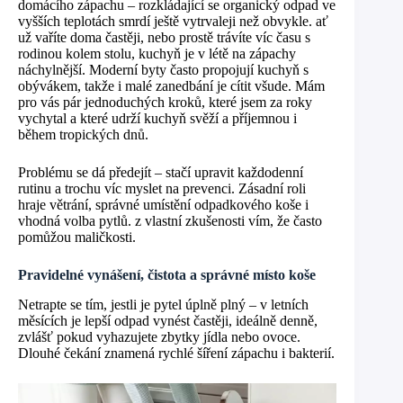
domácího zápachu – rozkládající se organický odpad ve
vyšších teplotách smrdí ještě vytrvaleji než obvykle. ať
už vaříte doma častěji, nebo prostě trávíte víc času s
rodinou kolem stolu, kuchyň je v létě na zápachy
náchylnější. Moderní byty často propojují kuchyň s
obývákem, takže i malé zanedbání je cítit všude. Mám
pro vás pár jednoduchých kroků, které jsem za roky
vychytal a které udrží kuchyň svěží a příjemnou i
během tropických dnů.
Problému se dá předejít – stačí upravit každodenní
rutinu a trochu víc myslet na prevenci. Zásadní roli
hraje větrání, správné umístění odpadkového koše i
vhodná volba pytlů. z vlastní zkušenosti vím, že často
pomůžou maličkosti.
Pravidelné vynášení, čistota a správné místo koše
Netrapte se tím, jestli je pytel úplně plný – v letních
měsících je lepší odpad vynést častěji, ideálně denně,
zvlášť pokud vyhazujete zbytky jídla nebo ovoce.
Dlouhé čekání znamená rychlé šíření zápachu i bakterií.