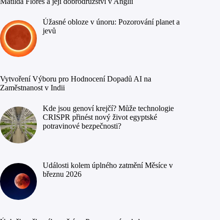
Matilda Flores a její dobrodružství v Anglii
Úžasné obloze v únoru: Pozorování planet a
jevů
Vytvoření Výboru pro Hodnocení Dopadů AI na
Zaměstnanost v Indii
Kde jsou genoví krejčí? Může technologie
CRISPR přinést nový život egyptské
potravinové bezpečnosti?
Události kolem úplného zatmění Měsíce v
březnu 2026