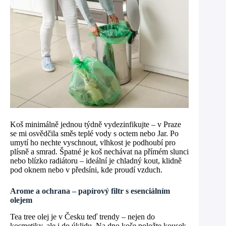
Koš minimálně jednou týdně vydezinfikujte – v Praze
se mi osvědčila směs teplé vody s octem nebo Jar. Po
umytí ho nechte vyschnout, vlhkost je podhoubí pro
plísně a smrad. Špatné je koš nechávat na přímém slunci
nebo blízko radiátoru – ideální je chladný kout, klidně
pod oknem nebo v předsíni, kde proudí vzduch.
Arome a ochrana – papírový filtr s esenciálním
olejem
Tea tree olej je v Česku teď trendy – nejen do
kosmetiky, ale i do úklidu. Na dno koše položte kousek