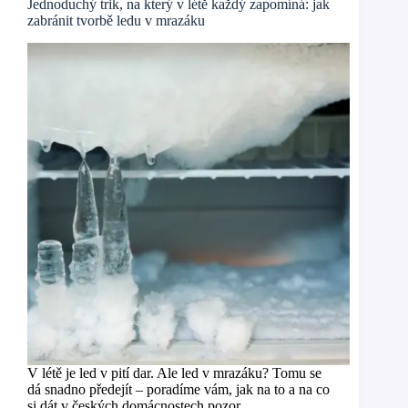
Jednoduchý trik, na který v létě každý zapomíná: jak
zabránit tvorbě ledu v mrazáku
V létě je led v pití dar. Ale led v mrazáku? Tomu se
dá snadno předejít – poradíme vám, jak na to a na co
si dát v českých domácnostech pozor.