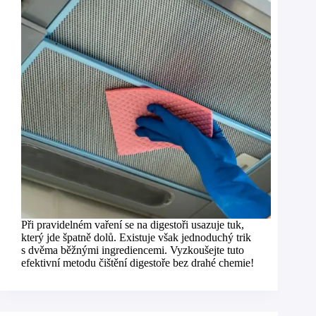
Při pravidelném vaření se na digestoři usazuje tuk,
který jde špatně dolů. Existuje však jednoduchý trik
s dvěma běžnými ingrediencemi. Vyzkoušejte tuto
efektivní metodu čištění digestoře bez drahé chemie!