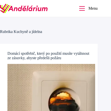
Skip
to
Menu
content
Rubrika
Kuchyně a jídelna
Domácí spotřebič, který po použití musíte vytáhnout
ze zásuvky, abyste předešli požáru