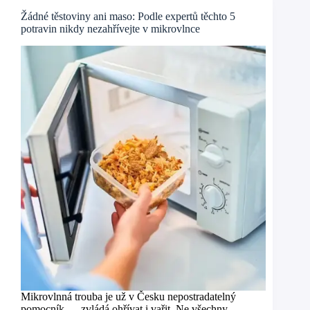
Žádné těstoviny ani maso: Podle expertů těchto 5
potravin nikdy nezahřívejte v mikrovlnce
Mikrovlnná trouba je už v Česku nepostradatelný
pomocník — zvládá ohřívat i vařit. Ne všechny