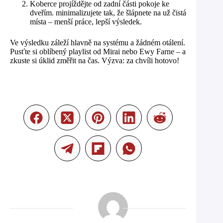
Koberce projíždějte od zadní části pokoje ke
dveřím. minimalizujete tak, že šlápnete na už čistá
místa – menší práce, lepší výsledek.
Ve výsledku záleží hlavně na systému a žádném otálení.
Pusťte si oblíbený playlist od Mirai nebo Ewy Farne – a
zkuste si úklid změřit na čas. Výzva: za chvíli hotovo!