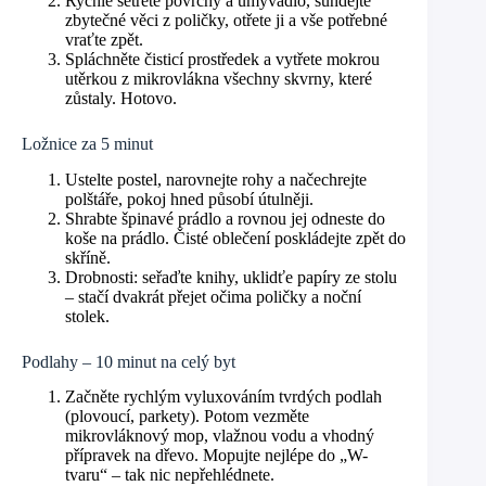
Rychle setřete povrchy a umyvadlo, sundejte
zbytečné věci z poličky, otřete ji a vše potřebné
vraťte zpět.
Spláchněte čisticí prostředek a vytřete mokrou
utěrkou z mikrovlákna všechny skvrny, které
zůstaly. Hotovo.
Ložnice za 5 minut
Ustelte postel, narovnejte rohy a načechrejte
polštáře, pokoj hned působí útulněji.
Shrabte špinavé prádlo a rovnou jej odneste do
koše na prádlo. Čisté oblečení poskládejte zpět do
skříně.
Drobnosti: seřaďte knihy, uklidťe papíry ze stolu
– stačí dvakrát přejet očima poličky a noční
stolek.
Podlahy – 10 minut na celý byt
Začněte rychlým vyluxováním tvrdých podlah
(plovoucí, parkety). Potom vezměte
mikrovláknový mop, vlažnou vodu a vhodný
přípravek na dřevo. Mopujte nejlépe do „W-
tvaru“ – tak nic nepřehlédnete.