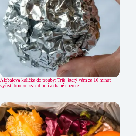
Alobalová kulička do trouby: Trik, který vám za 10 minut
vyčistí troubu bez drhnutí a drahé chemie