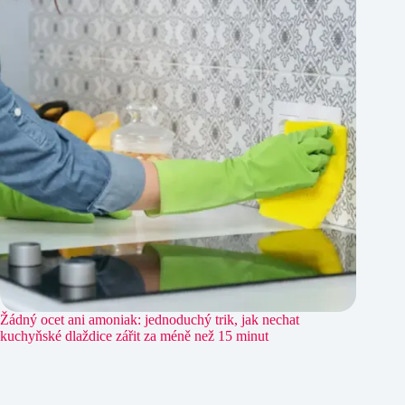
Žádný ocet ani amoniak: jednoduchý trik, jak nechat
kuchyňské dlaždice zářit za méně než 15 minut