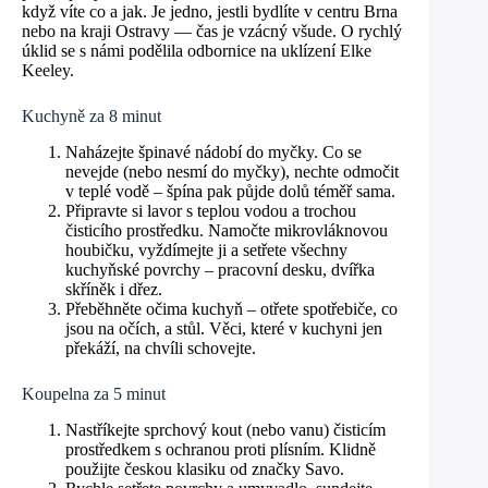
když víte co a jak. Je jedno, jestli bydlíte v centru Brna
nebo na kraji Ostravy — čas je vzácný všude. O rychlý
úklid se s námi podělila odbornice na uklízení Elke
Keeley.
Kuchyně za 8 minut
Naházejte špinavé nádobí do myčky. Co se
nevejde (nebo nesmí do myčky), nechte odmočit
v teplé vodě – špína pak půjde dolů téměř sama.
Připravte si lavor s teplou vodou a trochou
čisticího prostředku. Namočte mikrovláknovou
houbičku, vyždímejte ji a setřete všechny
kuchyňské povrchy – pracovní desku, dvířka
skříněk i dřez.
Přeběhněte očima kuchyň – otřete spotřebiče, co
jsou na očích, a stůl. Věci, které v kuchyni jen
překáží, na chvíli schovejte.
Koupelna za 5 minut
Nastříkejte sprchový kout (nebo vanu) čisticím
prostředkem s ochranou proti plísním. Klidně
použijte českou klasiku od značky Savo.