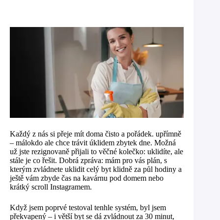
Každý z nás si přeje mít doma čisto a pořádek. upřímně
– málokdo ale chce trávit úklidem zbytek dne. Možná
už jste rezignovaně přijali to věčné kolečko: uklidíte, ale
stále je co řešit. Dobrá zpráva: mám pro vás plán, s
kterým zvládnete uklidit celý byt klidně za půl hodiny a
ještě vám zbyde čas na kavárnu pod domem nebo
krátký scroll Instagramem.
Když jsem poprvé testoval tenhle systém, byl jsem
překvapený – i větší byt se dá zvládnout za 30 minut,