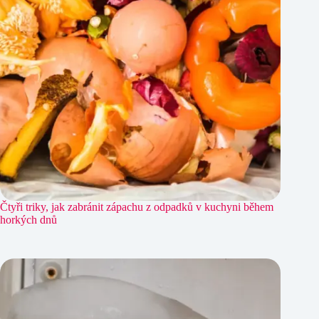
Čtyři triky, jak zabránit zápachu z odpadků v kuchyni během
horkých dnů