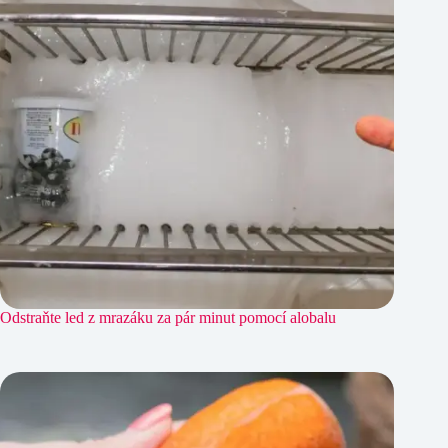
Odstraňte led z mrazáku za pár minut pomocí alobalu