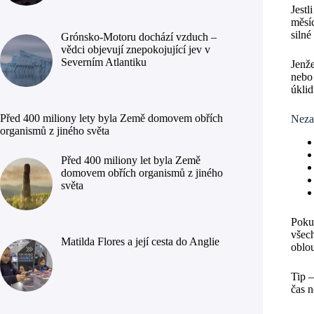
Jestl
měsíc
silné
Grónsko-Motoru dochází vzduch –
vědci objevují znepokojující jev v
Severním Atlantiku
Jenže
nebo 
úkli
Před 400 miliony lety byla Země domovem obřích
Neza
organismů z jiného světa
Před 400 miliony let byla Země
domovem obřích organismů z jiného
světa
Pokud
všec
Matilda Flores a její cesta do Anglie
oblo
Tip 
čas n