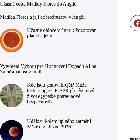
Úžasná cesta Matildy Flores do Anglie
Matilda Flores a její dobrodružství v Anglii
Úžasné obloze v únoru: Pozorování
planet a jevů
Vytvoření Výboru pro Hodnocení Dopadů AI na
Zaměstnanost v Indii
Kde jsou genoví krejčí? Může
technologie CRISPR přinést nový
život egyptské potravinové
bezpečnosti?
Události kolem úplného zatmění
Měsíce v březnu 2026
PREV