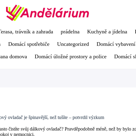
Terasa, trávník a zahrada
prádelna
Kuchyně a jídelna
a
Domácí spotřebiče
Uncategorized
Domácí vybavení
rana domova
Domácí úložné prostory a police
Domácí s
vý ovladač je špinavější, než tušíte – potvrdil výzkum
asto čistíte svůj dálkový ovladač? Pravděpodobně méně, než by bylo z
pokoj v nemocnici.