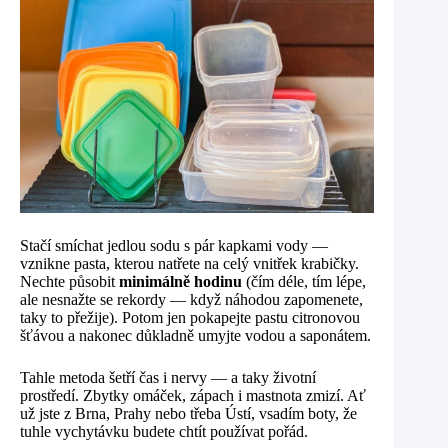
Stačí smíchat jedlou sodu s pár kapkami vody —
vznikne pasta, kterou natřete na celý vnitřek krabičky.
Nechte působit
minimálně hodinu
(čím déle, tím lépe,
ale nesnažte se rekordy — když náhodou zapomenete,
taky to přežije). Potom jen pokapejte pastu citronovou
šťávou a nakonec důkladně umyjte vodou a saponátem.
Tahle metoda šetří čas i nervy — a taky životní
prostředí. Zbytky omáček, zápach i mastnota zmizí. Ať
už jste z Brna, Prahy nebo třeba Ústí, vsadím boty, že
tuhle vychytávku budete chtít používat pořád.