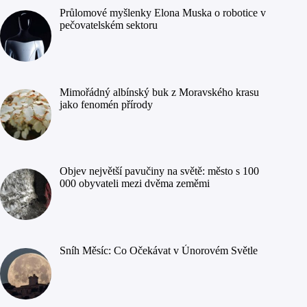
Průlomové myšlenky Elona Muska o robotice v
pečovatelském sektoru
Mimořádný albínský buk z Moravského krasu
jako fenomén přírody
Objev největší pavučiny na světě: město s 100
000 obyvateli mezi dvěma zeměmi
Sníh Měsíc: Co Očekávat v Únorovém Světle