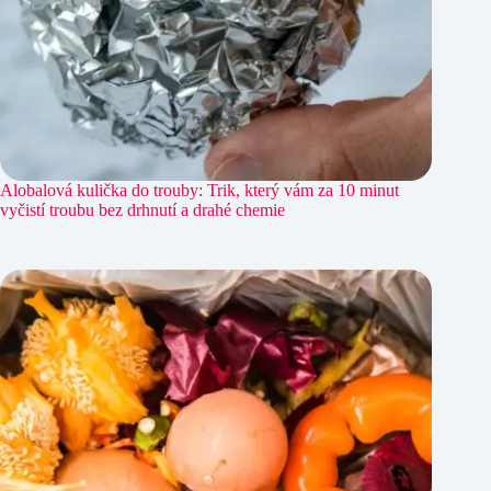
Alobalová kulička do trouby: Trik, který vám za 10 minut
vyčistí troubu bez drhnutí a drahé chemie