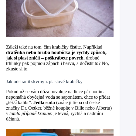
Záleží také na tom, čím krabičky čistíte. Například
drátěnka nebo hrubá houbička je rychlý způsob,
jak si plast zničit – poškrábete povrch
, drobné
trhlinky pak pojmou zápach i barvu, a dočistit to? No,
zkuste si to.
Jak odstranit skvrny z plastové krabičky
Pokud už se vám dóza povaluje na lince pár hodin a
nepomáhá obyčejná voda se saponátem, chce to přidat
„těžší kalibr“.
Jedlá soda
(znáte ji třeba od české
značky Dr. Oetker, běžně koupíte v Bille nebo Albertu)
v tomto případě kraluje
: je levná, rychlá a nadmíru
účinná.