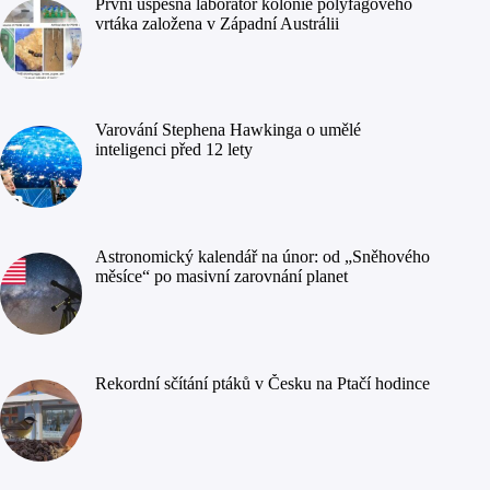
První úspěšná laboratoř kolonie polyfágového
vrtáka založena v Západní Austrálii
Varování Stephena Hawkinga o umělé
inteligenci před 12 lety
Astronomický kalendář na únor: od „Sněhového
měsíce“ po masivní zarovnání planet
Rekordní sčítání ptáků v Česku na Ptačí hodince