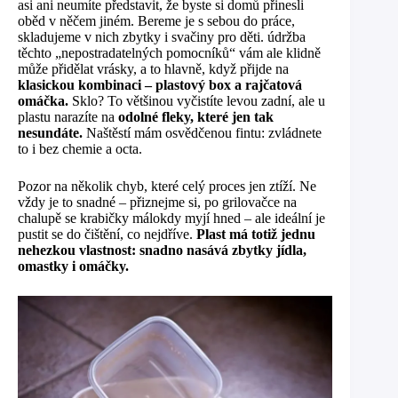
asi ani neumíte představit, že byste si domů přinesli
oběd v něčem jiném. Bereme je s sebou do práce,
skladujeme v nich zbytky i svačiny pro děti. údržba
těchto „nepostradatelných pomocníků“ vám ale klidně
může přidělat vrásky, a to hlavně, když přijde na
klasickou kombinaci – plastový box a rajčatová
omáčka.
Sklo? To většinou vyčistíte levou zadní, ale u
plastu narazíte na
odolné fleky, které jen tak
nesundáte.
Naštěstí mám osvědčenou fintu: zvládnete
to i bez chemie a octa.
Pozor na několik chyb, které celý proces jen ztíží. Ne
vždy je to snadné – přiznejme si, po grilovačce na
chalupě se krabičky málokdy myjí hned – ale ideální je
pustit se do čištění, co nejdříve.
Plast má totiž jednu
nehezkou vlastnost: snadno nasává zbytky jídla,
omastky i omáčky.