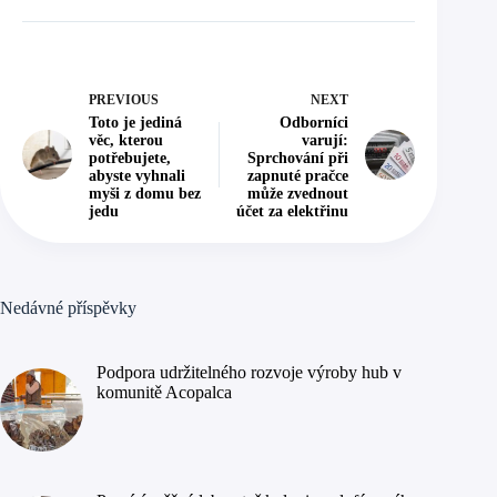
PREVIOUS
NEXT
Toto je jediná
Odborníci
věc, kterou
varují:
potřebujete,
Sprchování při
abyste vyhnali
zapnuté pračce
myši z domu bez
může zvednout
jedu
účet za elektřinu
Nedávné příspěvky
Podpora udržitelného rozvoje výroby hub v
komunitě Acopalca