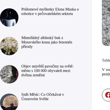
Průlomové myšlenky Elona Muska o
robotice v pečovatelském sektoru
Mimořádný albínský buk z
Moravského krasu jako fenomén
přírody
Tuhle
Objev největší pavučiny na světě:
V roc
město s 100 000 obyvateli mezi
peníz
dvěma zeměmi
Sníh Měsíc: Co Očekávat v
Únorovém Světle