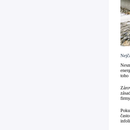
Nejča
Nesm
energ
toho 
Záro
zásad
firmy
Pokud
často
infol