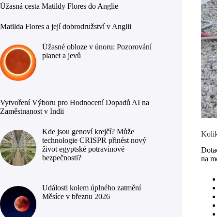
Úžasná cesta Matildy Flores do Anglie
Matilda Flores a její dobrodružství v Anglii
Úžasné obloze v únoru: Pozorování
planet a jevů
Vytvoření Výboru pro Hodnocení Dopadů AI na
Zaměstnanost v Indii
Kde jsou genoví krejčí? Může
Kolik
technologie CRISPR přinést nový
život egyptské potravinové
Dota
bezpečnosti?
na mo
Události kolem úplného zatmění
Měsíce v březnu 2026