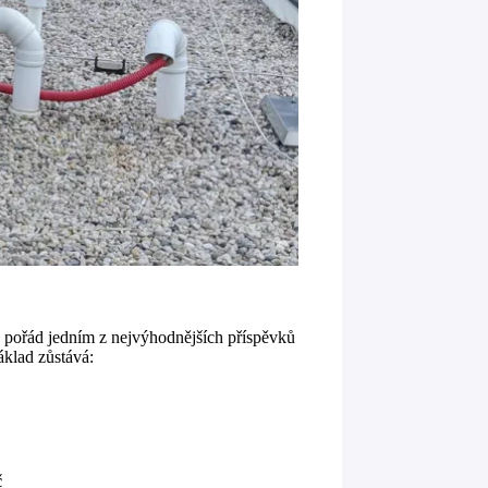
 pořád jedním z nejvýhodnějších příspěvků
áklad zůstává:
č