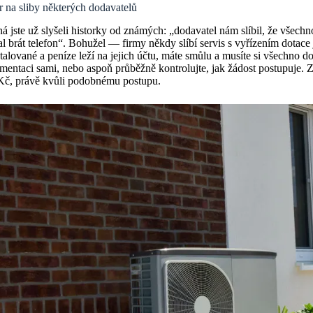
 na sliby některých dodavatelů
 jste už slyšeli historky od známých: „dodavatel nám slíbil, že všechn
al brát telefon“. Bohužel — firmy někdy slíbí servis s vyřízením dotace
talované a peníze leží na jejich účtu, máte smůlu a musíte si všechno doř
entaci sami, nebo aspoň průběžně kontrolujte, jak žádost postupuje. Z
Kč, právě kvůli podobnému postupu.