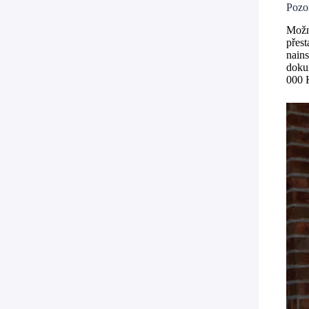
Pozor
Možná
přest
nains
dokum
000 