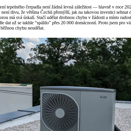
ení tepelného čerpadla není žádná levná záležitost — hlavně v roce 202
 není divu, že většina Čechů přemýšlí, jak na takovou investici sehnat dot
rou má svá úskalí. Stačí udělat drobnou chybu v žádosti a místo radost
le dat už se takhle “spálilo” přes 20 000 domácností. Proto jsem pro vá
 běžnou chybu neudělat.