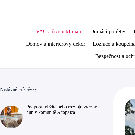
Skip
to
content
HVAC a řízení klimatu
Domácí potřeby
Domov a interiérový dekor
Ložnice a koupeln
Bezpečnost a och
Nedávné příspěvky
Podpora udržitelného rozvoje výroby
hub v komunitě Acopalca