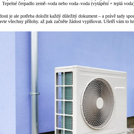
Tepelné čerpadlo země–voda nebo voda–voda (vytápění + teplá voda
osti je ale potřeba doložit každý důležitý dokument – a právě tady spo
avte všechny přílohy. až pak začněte žádost vyplňovat. Ušetří vám to h