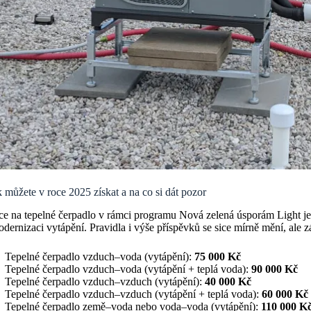
 můžete v roce 2025 získat a na co si dát pozor
ce na tepelné čerpadlo v rámci programu Nová zelená úsporám Light je
dernizaci vytápění. Pravidla i výše příspěvků se sice mírně mění, ale z
Tepelné čerpadlo vzduch–voda (vytápění):
75 000 Kč
Tepelné čerpadlo vzduch–voda (vytápění + teplá voda):
90 000 Kč
Tepelné čerpadlo vzduch–vzduch (vytápění):
40 000 Kč
Tepelné čerpadlo vzduch–vzduch (vytápění + teplá voda):
60 000 Kč
Tepelné čerpadlo země–voda nebo voda–voda (vytápění):
110 000 K