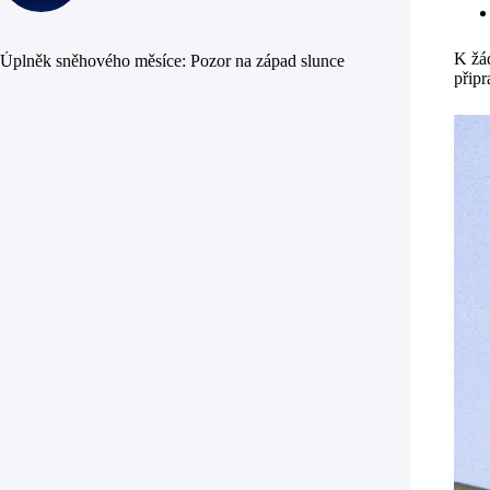
K žád
Úplněk sněhového měsíce: Pozor na západ slunce
připr