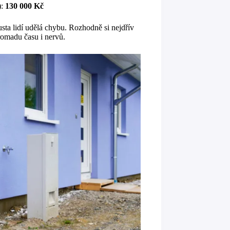
):
130 000 Kč
usta lidí udělá chybu. Rozhodně si nejdřív
romadu času i nervů.