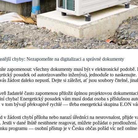
stější chyby: Nezapomeňte na digitalizaci a správné dokumenty
íte zapomenout: všechny dokumenty musí být v elektronické podobě. P
etický posudek od autorizovaného inženýra), jednoduše to naskenujte. 
vás žádost daleko nepustí. Dejte si záležet, ať jsou soubory čitelné, ji
veň žadatelé často zapomenou přiložit úplnou projektovou dokumentaci
ní chyba! Energetický posudek vám musí dodat osoba s příslušnou auto
 v tom bývají překvapivě rychlé — třeba energetická skupina E.ON vám
 v žádosti chybí příloha nebo narazí úředníci na nesrovnalost, přijde 
. Jestli v dané lhůtě nestihnete reagovat, můžete požádat o prodloužení
inku programu — osobní přístup je v Česku občas pořád víc než online