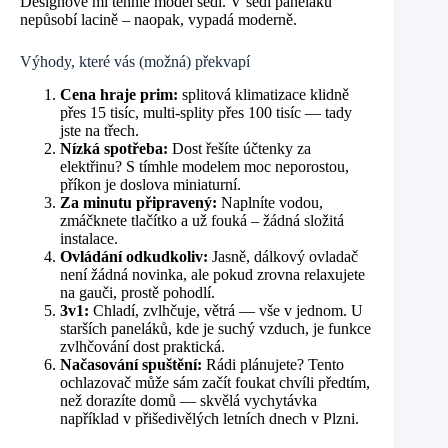
Designově mi tenhle model sedí. V šedi paneláku
nepůsobí lacině – naopak, vypadá moderně.
Výhody, které vás (možná) překvapí
Cena hraje prim:
splitová klimatizace klidně
přes 15 tisíc, multi-splity přes 100 tisíc — tady
jste na třech.
Nízká spotřeba:
Dost řešíte účtenky za
elektřinu? S tímhle modelem moc neporostou,
příkon je doslova miniaturní.
Za minutu připravený:
Naplníte vodou,
zmáčknete tlačítko a už fouká – žádná složitá
instalace.
Ovládání odkudkoliv:
Jasně, dálkový ovladač
není žádná novinka, ale pokud zrovna relaxujete
na gauči, prostě pohodlí.
3v1:
Chladí, zvlhčuje, větrá — vše v jednom. U
starších paneláků, kde je suchý vzduch, je funkce
zvlhčování dost praktická.
Načasování spuštění:
Rádi plánujete? Tento
ochlazovač může sám začít foukat chvíli předtím,
než dorazíte domů — skvělá vychytávka
například v přišedivělých letních dnech v Plzni.