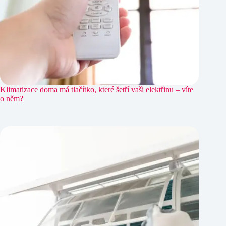
Klimatizace doma má tlačítko, které šetří vaši elektřinu – víte
o něm?