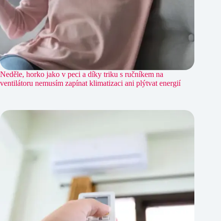
Neděle, horko jako v peci a díky triku s ručníkem na
ventilátoru nemusím zapínat klimatizaci ani plýtvat energií