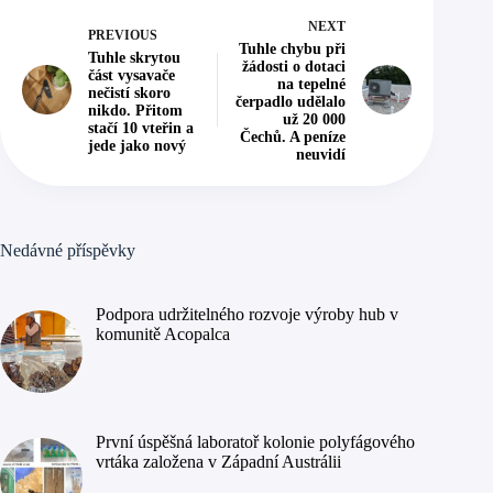
NEXT
PREVIOUS
Tuhle chybu při
Tuhle skrytou
žádosti o dotaci
část vysavače
na tepelné
nečistí skoro
čerpadlo udělalo
nikdo. Přitom
už 20 000
stačí 10 vteřin a
Čechů. A peníze
jede jako nový
neuvidí
Nedávné příspěvky
Podpora udržitelného rozvoje výroby hub v
komunitě Acopalca
První úspěšná laboratoř kolonie polyfágového
vrtáka založena v Západní Austrálii