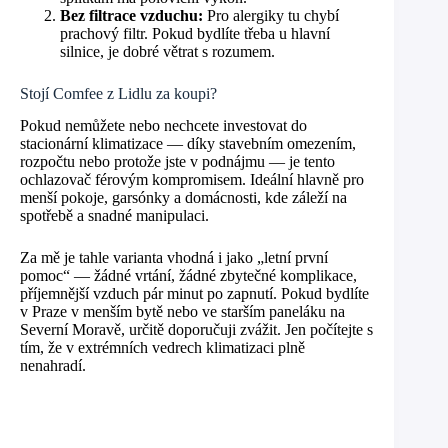
Bez filtrace vzduchu:
Pro alergiky tu chybí
prachový filtr. Pokud bydlíte třeba u hlavní
silnice, je dobré větrat s rozumem.
Stojí Comfee z Lidlu za koupi?
Pokud nemůžete nebo nechcete investovat do
stacionární klimatizace — díky stavebním omezením,
rozpočtu nebo protože jste v podnájmu — je tento
ochlazovač férovým kompromisem. Ideální hlavně pro
menší pokoje, garsónky a domácnosti, kde záleží na
spotřebě a snadné manipulaci.
Za mě je tahle varianta vhodná i jako „letní první
pomoc“ — žádné vrtání, žádné zbytečné komplikace,
příjemnější vzduch pár minut po zapnutí. Pokud bydlíte
v Praze v menším bytě nebo ve starším paneláku na
Severní Moravě, určitě doporučuji zvážit. Jen počítejte s
tím, že v extrémních vedrech klimatizaci plně
nenahradí.