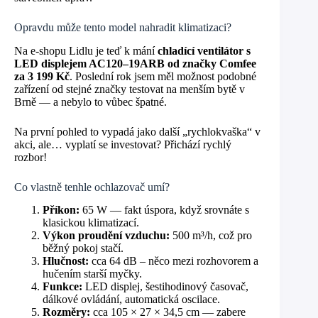
Opravdu může tento model nahradit klimatizaci?
Na e-shopu Lidlu je teď k mání
chladící ventilátor s
LED displejem AC120–19ARB od značky Comfee
za 3 199 Kč
. Poslední rok jsem měl možnost podobné
zařízení od stejné značky testovat na menším bytě v
Brně — a nebylo to vůbec špatné.
Na první pohled to vypadá jako další „rychlokvaška“ v
akci, ale… vyplatí se investovat? Přichází rychlý
rozbor!
Co vlastně tenhle ochlazovač umí?
Příkon:
65 W — fakt úspora, když srovnáte s
klasickou klimatizací.
Výkon proudění vzduchu:
500 m³/h, což pro
běžný pokoj stačí.
Hlučnost:
cca 64 dB – něco mezi rozhovorem a
hučením starší myčky.
Funkce:
LED displej, šestihodinový časovač,
dálkové ovládání, automatická oscilace.
Rozměry:
cca 105 × 27 × 34,5 cm — zabere