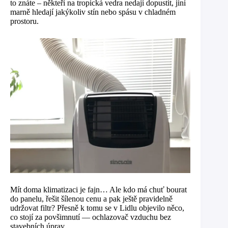
to znáte – někteří na tropická vedra nedají dopustit, jiní
marně hledají jakýkoliv stín nebo spásu v chladném
prostoru.
Mít doma klimatizaci je fajn… Ale kdo má chuť bourat
do panelu, řešit šílenou cenu a pak ještě pravidelně
udržovat filtr? Přesně k tomu se v Lidlu objevilo něco,
co stojí za povšimnutí — ochlazovač vzduchu bez
stavebních úprav.