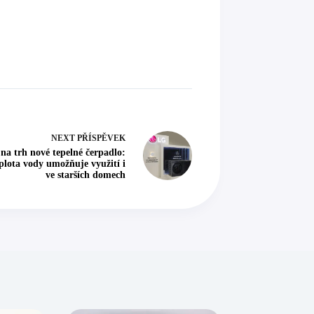
NEXT
PŘÍSPĚVEK
na trh nové tepelné čerpadlo:
plota vody umožňuje využití i
ve starších domech