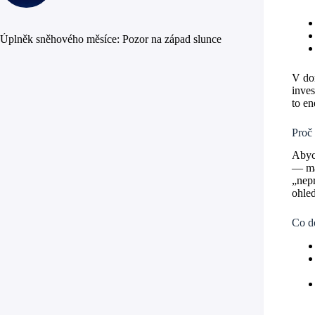
Úplněk sněhového měsíce: Pozor na západ slunce
V dom
inves
to en
Proč 
Abych
— maj
„nepr
ohled
Co d