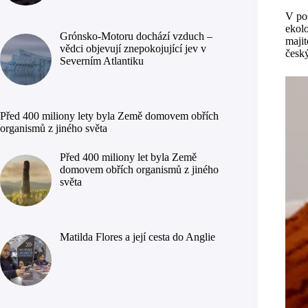
V pos
ekolo
Grónsko-Motoru dochází vzduch –
majit
vědci objevují znepokojující jev v
česk
Severním Atlantiku
Před 400 miliony lety byla Země domovem obřích
organismů z jiného světa
Před 400 miliony let byla Země
domovem obřích organismů z jiného
světa
Matilda Flores a její cesta do Anglie