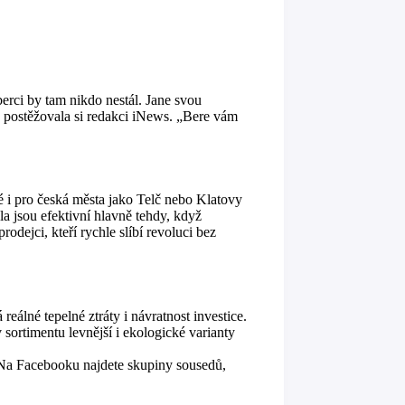
rci by tam nikdo nestál. Jane svou
y,” postěžovala si redakci iNews. „Bere vám
é i pro česká města jako Telč nebo Klatovy
la jsou efektivní hlavně tehdy, když
rodejci, kteří rychle slíbí revoluci bez
eálné tepelné ztráty i návratnost investice.
 sortimentu levnější i ekologické varianty
. Na Facebooku najdete skupiny sousedů,