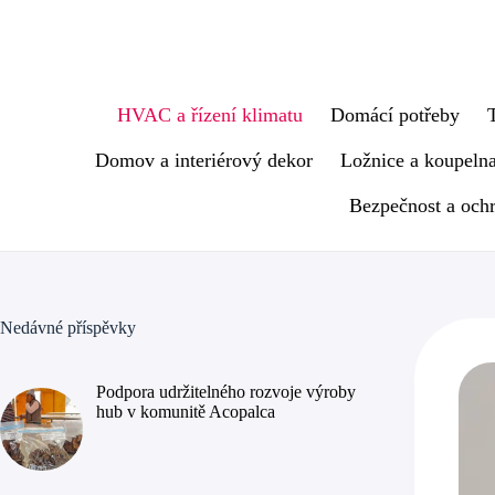
Skip
to
content
HVAC a řízení klimatu
Domácí potřeby
Domov a interiérový dekor
Ložnice a koupeln
Bezpečnost a och
Nedávné příspěvky
Podpora udržitelného rozvoje výroby
hub v komunitě Acopalca