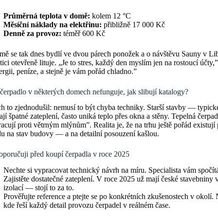
Průměrná teplota v domě:
kolem 12 °C
Měsíční náklady na elektřinu:
přibližně 17 000 Kč
Denně za provoz:
téměř 600 Kč
ě se tak dnes bydlí ve dvou párech ponožek a o návštěvu Sauny v Libe
tici otevřeně lituje. „Je to stres, každý den myslím jen na rostoucí účt
ergii, peníze, a stejně je vám pořád chladno.”
čerpadlo v některých domech nefunguje, jak slibují katalogy?
 to zjednodušil: nemusí to být chyba techniky. Starší stavby — typick
í špatné zateplení, často uniká teplo přes okna a stěny. Tepelná čerpad
acují proti větrným mlýnům”. Realita je, že na trhu ještě pořád existují p
u na stav budovy — a na detailní posouzení kašlou.
oporučuji před koupí čerpadla v roce 2025
Nechte si vypracovat technický návrh na míru. Specialista vám spočítá r
Zajistěte dostatečné zateplení. V roce 2025 už mají české stavebniny v
izolací — stojí to za to.
Prověřujte reference a ptejte se po konkrétních zkušenostech v okolí
kde řeší každý detail provozu čerpadel v reálném čase.