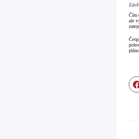
Závěr
Čím 
ale v
zatep
Čerpá
polov
pláno