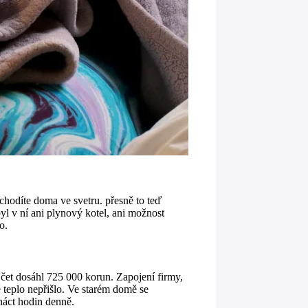
 chodíte doma ve svetru. přesně to teď
yl v ní ani plynový kotel, ani možnost
o.
 Účet dosáhl 725 000 korun. Zapojení firmy,
né teplo nepřišlo. Ve starém domě se
tnáct hodin denně.