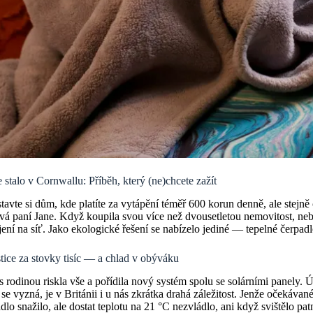
 stalo v Cornwallu: Příběh, který (ne)chcete zažít
tavte si dům, kde platíte za vytápění téměř 600 korun denně, ale stejně
vá paní Jane. Když koupila svou více než dvousetletou nemovitost, neb
ení na síť. Jako ekologické řešení se nabízelo jediné — tepelné čerpadl
tice za stovky tisíc — a chlad v obýváku
s rodinou riskla vše a pořídila nový systém spolu se solárními panely.
 se vyzná, je v Británii i u nás zkrátka drahá záležitost. Jenže očekáva
dlo snažilo, ale dostat teplotu na 21 °C nezvládlo, ani když svištělo pa