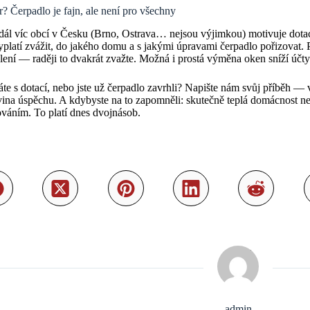
? Čerpadlo je fajn, ale není pro všechny
dál víc obcí v Česku (Brno, Ostrava… nejsou výjimkou) motivuje dota
yplatí zvážit, do jakého domu a s jakými úpravami čerpadlo pořizovat.
lení — raději to dvakrát zvažte. Možná i prostá výměna oken sníží účty v
te s dotací, nebo jste už čerpadlo zavrhli? Napište nám svůj příběh — 
ina úspěchu. A kdybyste na to zapomněli: skutečně teplá domácnost ne
váním. To platí dnes dvojnásob.
admin