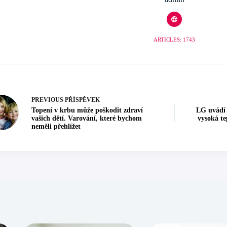
ARTICLES: 1743
PREVIOUS
PŘÍSPĚVEK
Topení v krbu může poškodit zdraví
LG uvádí 
vašich dětí. Varování, které bychom
vysoká te
neměli přehlížet