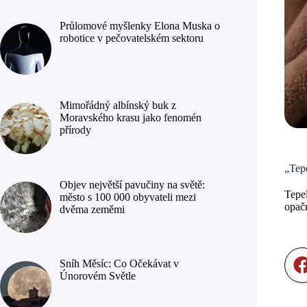
Průlomové myšlenky Elona Muska o
robotice v pečovatelském sektoru
Mimořádný albínský buk z
Moravského krasu jako fenomén
přírody
„Tepe
Objev největší pavučiny na světě:
Tepel
město s 100 000 obyvateli mezi
opačn
dvěma zeměmi
Sníh Měsíc: Co Očekávat v
Únorovém Světle