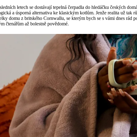
ledních letech se dostávají tepelná čerpadla do hledáčku českých dom
gická a úsporná alternativa ke klasickým kotlům. Jenže realita už tak 
elky domu z britského Cornwallu, se kterým bych se s vámi dnes rád po
ým čtenářům až bolestně povědomé.