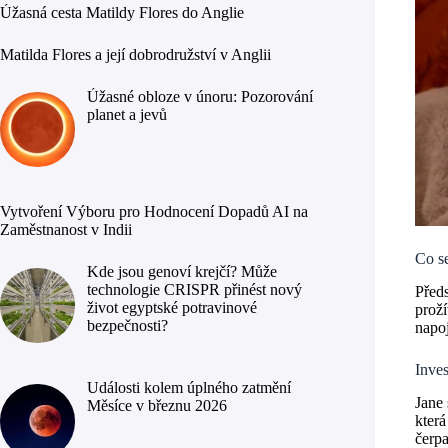
Úžasná cesta Matildy Flores do Anglie
Matilda Flores a její dobrodružství v Anglii
Úžasné obloze v únoru: Pozorování
planet a jevů
Vytvoření Výboru pro Hodnocení Dopadů AI na
Zaměstnanost v Indii
Co se
Kde jsou genoví krejčí? Může
technologie CRISPR přinést nový
Předs
život egyptské potravinové
proží
bezpečnosti?
napoj
Inves
Události kolem úplného zatmění
Jane 
Měsíce v březnu 2026
která
čerpa