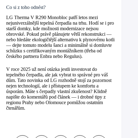
Co si z toho odnést?
LG Therma V R290 Monobloc patří letos mezi
nejuniverzálnější tepelná čerpadla na trhu. Hodí se i pro
starší domky, kde možnosti modernizace nejsou
obrovské. Pokud právě plánujete větší rekonstrukci —
nebo hledáte ekologičtější alternativu k plynovému kotli
— dejte tomuto modelu šanci a minimálně si domluvte
schůzku s certifikovaným montážníkem (třeba od
českého partnera Enbra nebo Regulus).
V roce 2025 už není otázka jestli investovat do
tepelného čerpadla, ale jak vybrat to správné pro váš
dům. Tato novinka od LG rozhodně stojí za pozornost
nejen technologií, ale i přístupem ke komfortu a
úsporám. Máte s čerpadly vlastní zkušenost? Klidně
napište do komentářů pod článek — i drobné tipy z
regionu Prahy nebo Olomouce pomůžou ostatním
čtenářům.