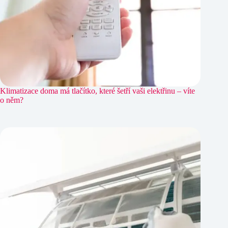
Klimatizace doma má tlačítko, které šetří vaši elektřinu – víte
o něm?