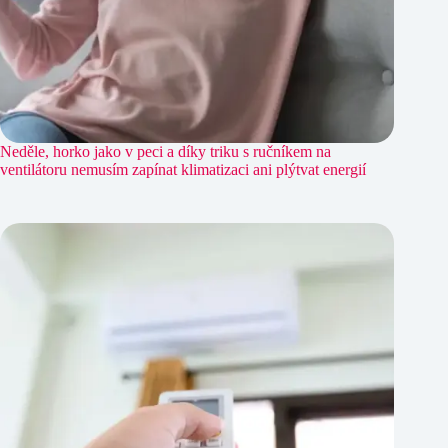
Neděle, horko jako v peci a díky triku s ručníkem na
ventilátoru nemusím zapínat klimatizaci ani plýtvat energií