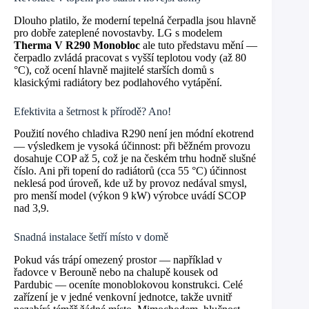
Dlouho platilo, že moderní tepelná čerpadla jsou hlavně
pro dobře zateplené novostavby. LG s modelem
Therma V R290 Monobloc
ale tuto představu mění —
čerpadlo zvládá pracovat s vyšší teplotou vody (až 80
°C), což ocení hlavně majitelé starších domů s
klasickými radiátory bez podlahového vytápění.
Efektivita a šetrnost k přírodě? Ano!
Použití nového chladiva R290 není jen módní ekotrend
— výsledkem je vysoká účinnost: při běžném provozu
dosahuje COP až 5, což je na českém trhu hodně slušné
číslo. Ani při topení do radiátorů (cca 55 °C) účinnost
neklesá pod úroveň, kde už by provoz nedával smysl,
pro menší model (výkon 9 kW) výrobce uvádí SCOP
nad 3,9.
Snadná instalace šetří místo v domě
Pokud vás trápí omezený prostor — například v
řadovce v Berouně nebo na chalupě kousek od
Pardubic — oceníte monoblokovou konstrukci. Celé
zařízení je v jedné venkovní jednotce, takže uvnitř