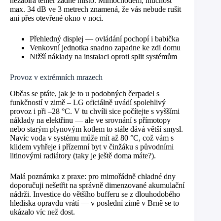
nezabírá téměř žádné místo. Mimochodem, hlučnost
max. 34 dB ve 3 metrech znamená, že vás nebude rušit
ani přes otevřené okno v noci.
Přehledný displej — ovládání pochopí i babička
Venkovní jednotka snadno zapadne ke zdi domu
Nižší náklady na instalaci oproti split systémům
Provoz v extrémních mrazech
Občas se ptáte, jak je to u podobných čerpadel s
funkčností v zimě – LG oficiálně uvádí spolehlivý
provoz i při –28 °C. V tu chvíli sice počítejte s vyššími
náklady na elektřinu — ale ve srovnání s přímotopy
nebo starým plynovým kotlem to stále dává větší smysl.
Navíc voda v systému může mít až 80 °C, což vám s
klidem vyhřeje i přízemní byt v činžáku s původními
litinovými radiátory (taky je ještě doma máte?).
Malá poznámka z praxe: pro mimořádně chladné dny
doporučuji nešetřit na správně dimenzované akumulační
nádrži. Investice do většího bufferu se z dlouhodobého
hlediska opravdu vrátí — v poslední zimě v Brně se to
ukázalo víc než dost.