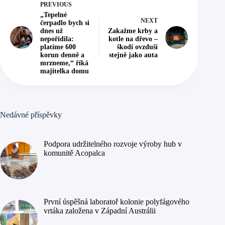
PREVIOUS
„Tepelné
NEXT
čerpadlo bych si
dnes už
Zakažme krby a
nepořídila:
kotle na dřevo –
platíme 600
škodí ovzduší
korun denně a
stejně jako auta
mrzneme,“ říká
majitelka domu
Nedávné příspěvky
Podpora udržitelného rozvoje výroby hub v
komunitě Acopalca
První úspěšná laboratoř kolonie polyfágového
vrtáka založena v Západní Austrálii