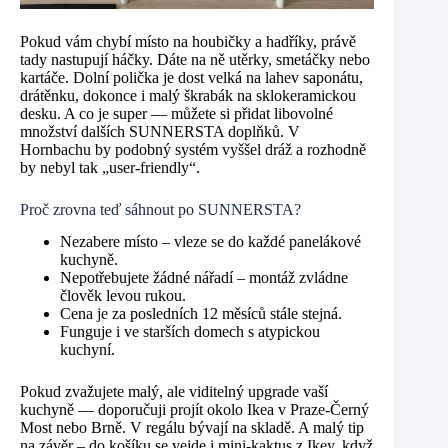
Pokud vám chybí místo na houbičky a hadříky, právě
tady nastupují háčky. Dáte na ně utěrky, smetáčky nebo
kartáče. Dolní polička je dost velká na lahev saponátu,
drátěnku, dokonce i malý škrabák na sklokeramickou
desku. A co je super — můžete si přidat libovolné
množství dalších SUNNERSTA doplňků. V
Hornbachu by podobný systém vyššel dráž a rozhodně
by nebyl tak „user-friendly“.
Proč zrovna teď sáhnout po SUNNERSTA?
Nezabere místo – vleze se do každé panelákové
kuchyně.
Nepotřebujete žádné nářadí – montáž zvládne
člověk levou rukou.
Cena je za posledních 12 měsíců stále stejná.
Funguje i ve starších domech s atypickou
kuchyní.
Pokud zvažujete malý, ale viditelný upgrade vaší
kuchyně — doporučuji projít okolo Ikea v Praze-Černý
Most nebo Brně. V regálu bývají na skladě. A malý tip
na závěr – do košíku se vejde i mini-kaktus z Ikey, když