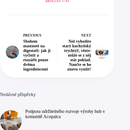
ARTICLES: 1743
PREVIOUS
NEXT
Sbohem
Než vyhodíte
mastnotě na
starý kuchyňský
digestoři: jak ji
trychtýř, vězte:
vyčistit a
může se z něj
rozzářit pouze
stát poklad.
dvěma
Naučte se ho
ingrediencemi
znovu využít!
Nedávné příspěvky
Podpora udržitelného rozvoje výroby hub v
komunitě Acopalca