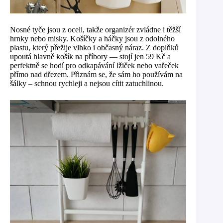
Nosné tyče jsou z oceli, takže organizér zvládne i těžší
hrnky nebo misky. Košíčky a háčky jsou z odolného
plastu, který přežije vlhko i občasný náraz. Z doplňků
upoutá hlavně košík na příbory — stojí jen 59 Kč a
perfektně se hodí pro odkapávání lžiček nebo vařeček
přímo nad dřezem. Přiznám se, že sám ho používám na
šálky – schnou rychleji a nejsou cítit zatuchlinou.