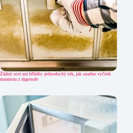
Žádný ocet ani bělidlo: jednoduchý trik, jak snadno vyčistit
mastnotu z digestoře