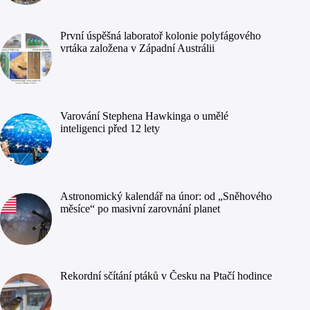
První úspěšná laboratoř kolonie polyfágového
vrtáka založena v Západní Austrálii
Varování Stephena Hawkinga o umělé
inteligenci před 12 lety
Astronomický kalendář na únor: od „Sněhového
měsíce“ po masivní zarovnání planet
Rekordní sčítání ptáků v Česku na Ptačí hodince