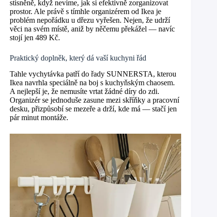
stísněně, když nevíme, jak si efektivně zorganizovat
prostor. Ale právě s tímhle organizérem od Ikea je
problém nepořádku u dřezu vyřešen. Nejen, že udrží
věci na svém místě, aniž by něčemu překážel — navíc
stojí jen 489 Kč.
Praktický doplněk, který dá vaší kuchyni řád
Tahle vychytávka patří do řady SUNNERSTA, kterou
Ikea navrhla speciálně na boj s kuchyňským chaosem.
A nejlepší je, že nemusíte vrtat žádné díry do zdi.
Organizér se jednoduše zasune mezi skříňky a pracovní
desku, přizpůsobí se mezeře a drží, kde má — stačí jen
pár minut montáže.