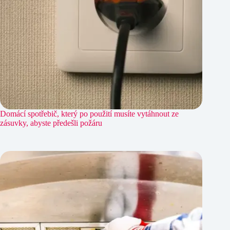
Domácí spotřebič, který po použití musíte vytáhnout ze
zásuvky, abyste předešli požáru