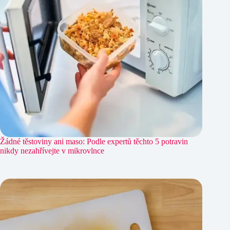
Žádné těstoviny ani maso: Podle expertů těchto 5 potravin
nikdy nezahřívejte v mikrovlnce