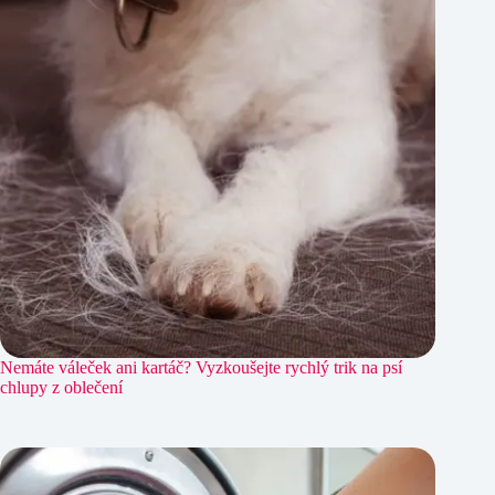
Nemáte váleček ani kartáč? Vyzkoušejte rychlý trik na psí
chlupy z oblečení