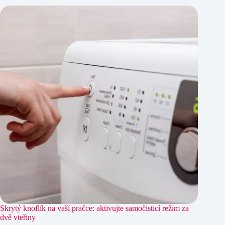
Skrytý knoflík na vaší pračce: aktivujte samočisticí režim za
dvě vteřiny