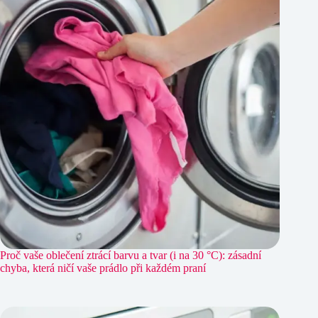
Proč vaše oblečení ztrácí barvu a tvar (i na 30 °C): zásadní
chyba, která ničí vaše prádlo při každém praní