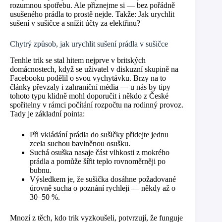
rozumnou spotřebu. Ale přiznejme si — bez pořádně
usušeného prádla to prostě nejde. Takže: Jak urychlit
sušení v sušičce a snížit účty za elektřinu?
Chytrý způsob, jak urychlit sušení prádla v sušičce
Tenhle trik se stal hitem nejprve v britských
domácnostech, když se uživatel v diskuzní skupině na
Facebooku podělil o svou vychytávku. Brzy na to
články převzaly i zahraniční média — u nás by tipy
tohoto typu klidně mohl doporučit i někdo z České
spořitelny v rámci počítání rozpočtu na rodinný provoz.
Tady je základní pointa:
Při vkládání prádla do sušičky přidejte jednu
zcela suchou bavlněnou osušku.
Suchá osuška nasaje část vlhkosti z mokrého
prádla a pomůže šířit teplo rovnoměrněji po
bubnu.
Výsledkem je, že sušička dosáhne požadované
úrovně sucha o poznání rychleji — někdy až o
30–50 %.
Mnozí z těch, kdo trik vyzkoušeli, potvrzují, že funguje