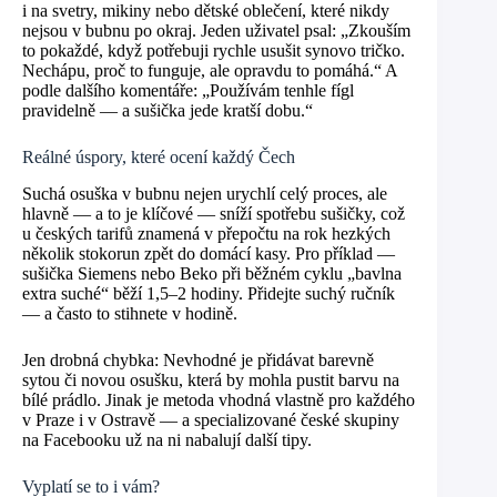
i na svetry, mikiny nebo dětské oblečení, které nikdy
nejsou v bubnu po okraj. Jeden uživatel psal: „Zkouším
to pokaždé, když potřebuji rychle usušit synovo tričko.
Nechápu, proč to funguje, ale opravdu to pomáhá.“ A
podle dalšího komentáře: „Používám tenhle fígl
pravidelně — a sušička jede kratší dobu.“
Reálné úspory, které ocení každý Čech
Suchá osuška v bubnu nejen urychlí celý proces, ale
hlavně — a to je klíčové — sníží spotřebu sušičky, což
u českých tarifů znamená v přepočtu na rok hezkých
několik stokorun zpět do domácí kasy. Pro příklad —
sušička Siemens nebo Beko při běžném cyklu „bavlna
extra suché“ běží 1,5–2 hodiny. Přidejte suchý ručník
— a často to stihnete v hodině.
Jen drobná chybka: Nevhodné je přidávat barevně
sytou či novou osušku, která by mohla pustit barvu na
bílé prádlo. Jinak je metoda vhodná vlastně pro každého
v Praze i v Ostravě — a specializované české skupiny
na Facebooku už na ni nabalují další tipy.
Vyplatí se to i vám?