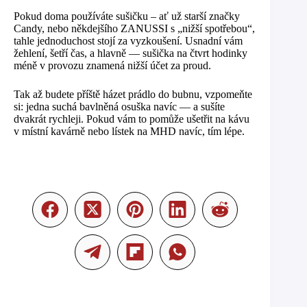
Pokud doma používáte sušičku – ať už starší značky
Candy, nebo někdejšího ZANUSSI s „nižší spotřebou“,
tahle jednoduchost stojí za vyzkoušení. Usnadní vám
žehlení, šetří čas, a hlavně — sušička na čtvrt hodinky
méně v provozu znamená nižší účet za proud.
Tak až budete příště házet prádlo do bubnu, vzpomeňte
si: jedna suchá bavlněná osuška navíc — a sušíte
dvakrát rychleji. Pokud vám to pomůže ušetřit na kávu
v místní kavárně nebo lístek na MHD navíc, tím lépe.