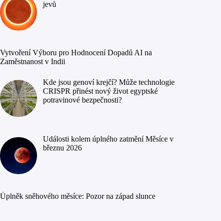
jevů
Vytvoření Výboru pro Hodnocení Dopadů AI na
Zaměstnanost v Indii
Kde jsou genoví krejčí? Může technologie
CRISPR přinést nový život egyptské
potravinové bezpečnosti?
Události kolem úplného zatmění Měsíce v
březnu 2026
Úplněk sněhového měsíce: Pozor na západ slunce