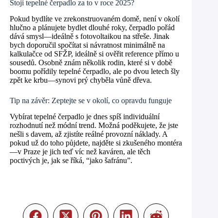
Stojí tepelné čerpadlo za to v roce 2025?
Pokud bydlíte ve zrekonstruovaném domě, není v okolí
hlučno a plánujete bydlet dlouhé roky, čerpadlo pořád
dává smysl—ideálně s fotovoltaikou na střeše. Jinak
bych doporučil spočítat si návratnost minimálně na
kalkulačce od SFŽP, ideálně si ověřit reference přímo u
sousedů. Osobně znám několik rodin, které si v době
boomu pořídily tepelné čerpadlo, ale po dvou letech šly
zpět ke krbu—synovi prý chyběla vůně dřeva.
Tip na závěr: Zeptejte se v okolí, co opravdu funguje
Vybírat tepelné čerpadlo je dnes spíš individuální
rozhodnutí než módní trend. Možná poděkujete, že jste
nešli s davem, až zjistíte reálné provozní náklady. A
pokud už do toho půjdete, najděte si zkušeného montéra
—v Praze je jich teď víc než kaváren, ale těch
poctivých je, jak se říká, “jako šafránu”.