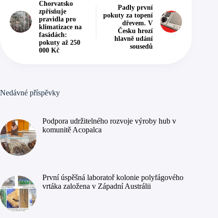
Chorvatsko
Padly první
zpřísňuje
pokuty za topení
pravidla pro
dřevem. V
klimatizace na
Česku hrozí
fasádách:
hlavně udání
pokuty až 250
sousedů
000 Kč
Nedávné příspěvky
Podpora udržitelného rozvoje výroby hub v
komunitě Acopalca
První úspěšná laboratoř kolonie polyfágového
vrtáka založena v Západní Austrálii