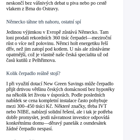
neskončí bez vášnivých debat u piva nebo po cestě
vlakem z Brna do Ostravy.
Německo táhne trh nahoru, ostatní spí
Jedinou výjimkou v Evropě zůstává Německo. Tam
loni prodali rekordních 360 tisíc čerpadel—meziroční
růst o více než polovinu. Němci holt energetiku řeší
dřív, než jim zatopí pod kotlem. U nás ale zůstáváme
opatrnější, což je vlastně naše česká specialita už od
časů kutilů z Pelhřimova.
Kolik čerpadlo reálně stojí?
I při využití dotací New Green Savings může čerpadlo
přijít drtivou většinu českých domácností bez hypotéky
na několik let života v úsporách. Podle posledních
nabídek se cena kompletní instalace často pohybuje
mezi 300–450 tisíci Kč. Některé značky, třeba IVT
nebo NIBE, nabízejí solidní řešení, ale i tak je potřeba
dobře promyslet, jestli návratnost investice odpovídá
konkrétnímu domu—děravý panelák z osmdesátek
žádné čerpadlo nespasí.