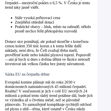
čerpadel—meziroční pokles o 6,5 %. V Česku je tento
trend taky jasně vidět.
Stále vysoká pořizovací cena
Znejištění ohledně dotací
Praktické obavy – hluk, místo na zahradě, někdo
prostě nechce řešit překopávku rozvodů
Dotace sice pomáhají, ale pokud skončíte s konečnou
cenou kolem 350 tisíc korun a k tomu řešíte další
náklady, není divu, že Češi zvažují třeba starší,
prověřené kotle nebo lokální plynová topení. Popravdě
—ani já bych si dnes s dvěma dětmi ve školce netroufl
investovat tak velkou částku bez jistoty návratnosti.
Sázka EU na čerpadla drhne
Evropská komise plánuje mít do roku 2030 v
domácnostech nainstalovaných 45 milionů čerpadel.
Realita? V současnosti je jich v celé EU necelých 24
milionů a pokud tento slabý trend potáhne dál, bude jich
ve výsledku až o čtvrtinu méně, než se původně
plánovalo. To samozřejmě komplikuje rychlejší odchod
od plynu a uhlí—téma, které ostatně v Česku nikdy