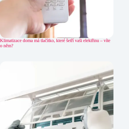
Klimatizace doma má tlačítko, které šetří vaši elektřinu – víte
o něm?