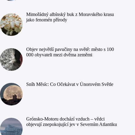
Mimořádný albínský buk z Moravského krasu
jako fenomén přírody
Objev největší pavučiny na světě: město s 100
000 obyvateli mezi dvěma zeměmi
Sníh Měsíc: Co Očekávat v Únorovém Světle
Grónsko-Motoru dochází vzduch – vědci
objevují znepokojující jev v Severním Atlantiku