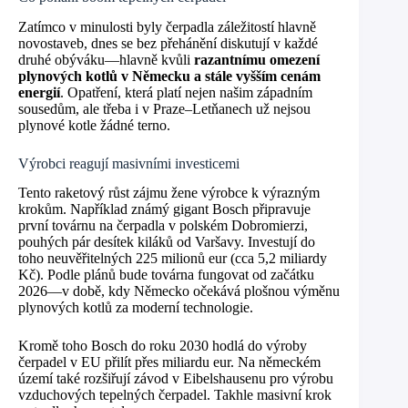
Zatímco v minulosti byly čerpadla záležitostí hlavně
novostaveb, dnes se bez přehánění diskutují v každé
druhé obýváku—hlavně kvůli
razantnímu omezení
plynových kotlů v Německu a stále vyšším cenám
energií
. Opatření, která platí nejen našim západním
sousedům, ale třeba i v Praze–Letňanech už nejsou
plynové kotle žádné terno.
Výrobci reagují masivními investicemi
Tento raketový růst zájmu žene výrobce k výrazným
krokům. Například známý gigant Bosch připravuje
první továrnu na čerpadla v polském Dobromierzi,
pouhých pár desítek kiláků od Varšavy. Investují do
toho neuvěřitelných 225 milionů eur (cca 5,2 miliardy
Kč). Podle plánů bude továrna fungovat od začátku
2026—v době, kdy Německo očekává plošnou výměnu
plynových kotlů za moderní technologie.
Kromě toho Bosch do roku 2030 hodlá do výroby
čerpadel v EU přilít přes miliardu eur. Na německém
území také rozšiřují závod v Eibelshausenu pro výrobu
vzduchových tepelných čerpadel. Takhle masivní krok