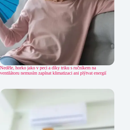
Neděle, horko jako v peci a díky triku s ručníkem na
ventilátoru nemusím zapínat klimatizaci ani plýtvat energií