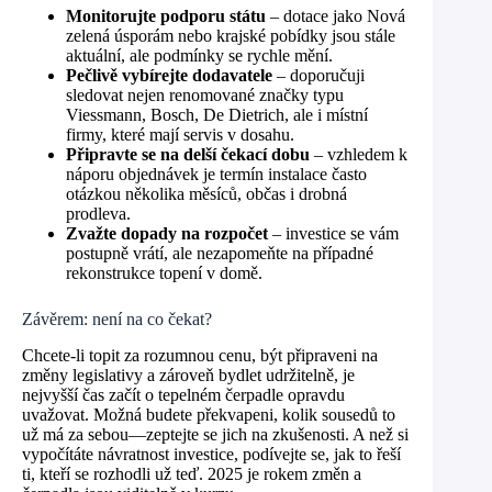
Monitorujte podporu státu
– dotace jako Nová
zelená úsporám nebo krajské pobídky jsou stále
aktuální, ale podmínky se rychle mění.
Pečlivě vybírejte dodavatele
– doporučuji
sledovat nejen renomované značky typu
Viessmann, Bosch, De Dietrich, ale i místní
firmy, které mají servis v dosahu.
Připravte se na delší čekací dobu
– vzhledem k
náporu objednávek je termín instalace často
otázkou několika měsíců, občas i drobná
prodleva.
Zvažte dopady na rozpočet
– investice se vám
postupně vrátí, ale nezapomeňte na případné
rekonstrukce topení v domě.
Závěrem: není na co čekat?
Chcete-li topit za rozumnou cenu, být připraveni na
změny legislativy a zároveň bydlet udržitelně, je
nejvyšší čas začít o tepelném čerpadle opravdu
uvažovat. Možná budete překvapeni, kolik sousedů to
už má za sebou—zeptejte se jich na zkušenosti. A než si
vypočítáte návratnost investice, podívejte se, jak to řeší
ti, kteří se rozhodli už teď. 2025 je rokem změn a