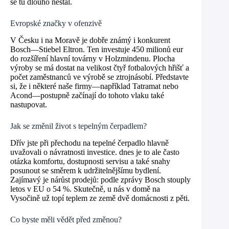
se tu dlouho nestal.
Evropské značky v ofenzivě
V Česku i na Moravě je dobře známý i konkurent
Bosch—Stiebel Eltron. Ten investuje 450 milionů eur
do rozšíření hlavní továrny v Holzmindenu. Plocha
výroby se má dostat na velikost čtyř fotbalových hřišť a
počet zaměstnanců ve výrobě se ztrojnásobí. Představte
si, že i některé naše firmy—například Tatramat nebo
Acond—postupně začínají do tohoto vlaku také
nastupovat.
Jak se změnil život s tepelným čerpadlem?
Dřív jste při přechodu na tepelné čerpadlo hlavně
uvažovali o návratnosti investice. dnes je to ale často
otázka komfortu, dostupnosti servisu a také snahy
posunout se směrem k udržitelnějšímu bydlení.
Zajímavý je nárůst prodejů: podle zprávy Bosch stouply
letos v EU o 54 %. Skutečně, u nás v domě na
Vysočině už topí teplem ze země dvě domácnosti z pěti.
Co byste měli vědět před změnou?