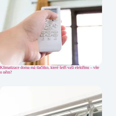
Klimatizace doma má tlačítko, které šetří vaši elektřinu – víte
o něm?