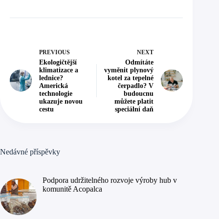
PREVIOUS
NEXT
Ekologičtější
Odmítáte
klimatizace a
vyměnit plynový
lednice?
kotel za tepelné
Americká
čerpadlo? V
technologie
budoucnu
ukazuje novou
můžete platit
cestu
speciální daň
Nedávné příspěvky
Podpora udržitelného rozvoje výroby hub v
komunitě Acopalca