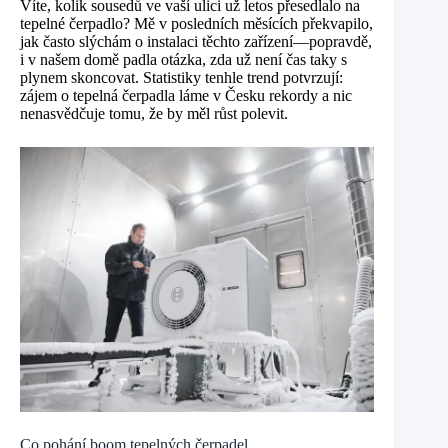
Víte, kolik sousedů ve vaší ulici už letos přesedlalo na
tepelné čerpadlo? Mě v posledních měsících překvapilo,
jak často slýchám o instalaci těchto zařízení—popravdě,
i v našem domě padla otázka, zda už není čas taky s
plynem skoncovat. Statistiky tenhle trend potvrzují:
zájem o tepelná čerpadla láme v Česku rekordy a nic
nenasvědčuje tomu, že by měl růst polevit.
Co pohání boom tepelných čerpadel