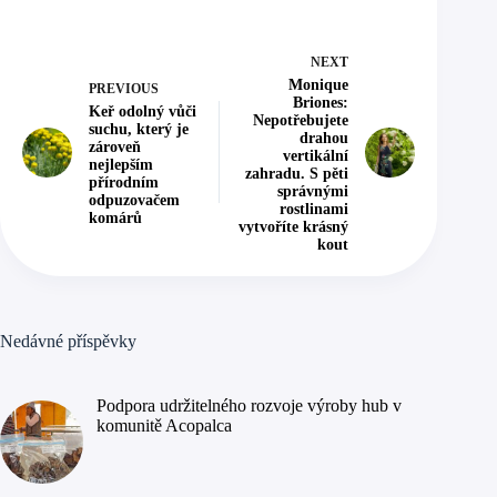
NEXT
Monique
PREVIOUS
Briones:
Keř odolný vůči
Nepotřebujete
suchu, který je
drahou
zároveň
vertikální
nejlepším
zahradu. S pěti
přírodním
správnými
odpuzovačem
rostlinami
komárů
vytvoříte krásný
kout
Nedávné příspěvky
Podpora udržitelného rozvoje výroby hub v
komunitě Acopalca