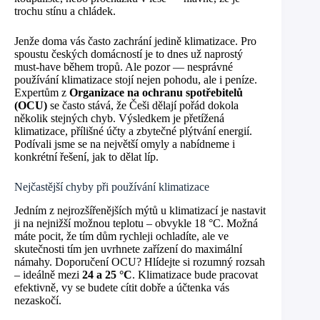
trochu stínu a chládek.
Jenže doma vás často zachrání jedině klimatizace. Pro
spoustu českých domácností je to dnes už naprostý
must-have během tropů. Ale pozor — nesprávné
používání klimatizace stojí nejen pohodu, ale i peníze.
Expertům z
Organizace na ochranu spotřebitelů
(OCU)
se často stává, že Češi dělají pořád dokola
několik stejných chyb. Výsledkem je přetížená
klimatizace, přílišné účty a zbytečné plýtvání energií.
Podívali jsme se na největší omyly a nabídneme i
konkrétní řešení, jak to dělat líp.
Nejčastější chyby při používání klimatizace
Jedním z nejrozšířenějších mýtů u klimatizací je nastavit
ji na nejnižší možnou teplotu – obvykle 18 °C. Možná
máte pocit, že tím dům rychleji ochladíte, ale ve
skutečnosti tím jen uvrhnete zařízení do maximální
námahy. Doporučení OCU? Hlídejte si rozumný rozsah
– ideálně mezi
24 a 25 °C
. Klimatizace bude pracovat
efektivně, vy se budete cítit dobře a účtenka vás
nezaskočí.