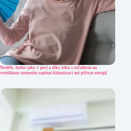
Neděle, horko jako v peci a díky triku s ručníkem na
ventilátoru nemusím zapínat klimatizaci ani plýtvat energií