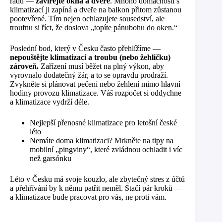
radu —
zavírejte okna a dveře
. Mnoho domácností s
klimatizací ji zapíná a dveře na balkon přitom zůstanou
pootevřené. Tím nejen ochlazujete sousedství, ale
troufnu si říct, že doslova „topíte pánubohu do oken.“
Poslední bod, který v Česku často přehlížíme —
nepouštějte klimatizaci a troubu (nebo žehličku)
zároveň.
Zařízení musí běžet na plný výkon, aby
vyrovnalo dodatečný žár, a to se opravdu prodraží.
Zvykněte si plánovat pečení nebo žehlení mimo hlavní
hodiny provozu klimatizace. Váš rozpočet si oddychne
a klimatizace vydrží déle.
Nejlepší přenosné klimatizace pro letošní české
léto
Nemáte doma klimatizaci? Mrkněte na tipy na
mobilní „pingviny“, které zvládnou ochladit i víc
než garsónku
Léto v Česku má svoje kouzlo, ale zbytečný stres z účtů
a přehřívání by k němu patřit neměl. Stačí pár kroků —
a klimatizace bude pracovat pro vás, ne proti vám.