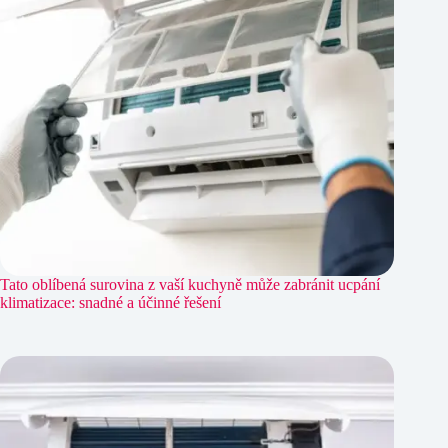
Tato oblíbená surovina z vaší kuchyně může zabránit ucpání
klimatizace: snadné a účinné řešení