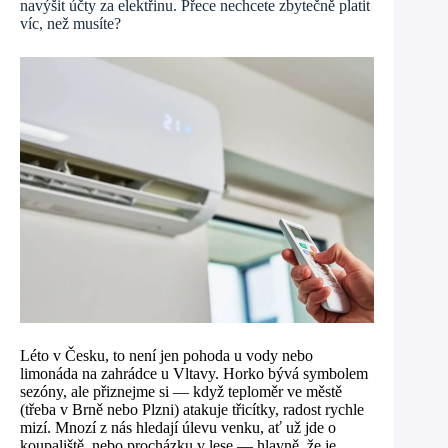
navýšit účty za elektřinu. Přece nechcete zbytečně platit
víc, než musíte?
Léto v Česku, to není jen pohoda u vody nebo
limonáda na zahrádce u Vltavy. Horko bývá symbolem
sezóny, ale přiznejme si — když teploměr ve městě
(třeba v Brně nebo Plzni) atakuje třicítky, radost rychle
mizí. Mnozí z nás hledají úlevu venku, ať už jde o
koupaliště, nebo procházku v lese — hlavně, že je