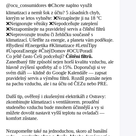
@ocu_consumidores ❄️Chcete naplno využít
klimatizaci a nemít šok z účtu? 5 zásadních chyb,
kterým se letos vyhněte: ❌Nezapínejte ji na 18 °C
❌Neignorujte větráky ❌Nepodceňujte zateplení
❌Nezapomínejte na pravidelný servis a čištění filtrů
❌Neprovozujte troubu či žehličku současně s
klimatizací. Ušetříte za energie, a planeta vám poděkuje.
#Bydlení #Energetika #Klimatizace #LetníTipy
#ÚsporaEnergie #ČistýDomov #OCUPoradí
Co ještě často Češi podceňují?
Čištění filtrů.
Zanedbaný filtr způsobí nejen horší kvalitu vzduchu, ale
hlavně zvýšení spotřeby až o 15%. Doporučuji si ve
svém diáři — klidně do Google Kalendáře — zapsat
pravidelný servis a výměnu filtrů. Rozdíl poznáte nejen
na pachu vzduchu, ale i na účtu od ČEZu nebo PRE.
Další tip, ověřený i zkušenými elektrikáři z Ostravy:
zkombinujte klimatizaci s ventilátorem. proudění
studeného vzduchu bude mnohem účinnější a vy si
můžete dovolit nastavit vyšší teplotu na ovladači —
komfort zůstane.
Nezapomeňte také na jednoduchou, skoro až banální