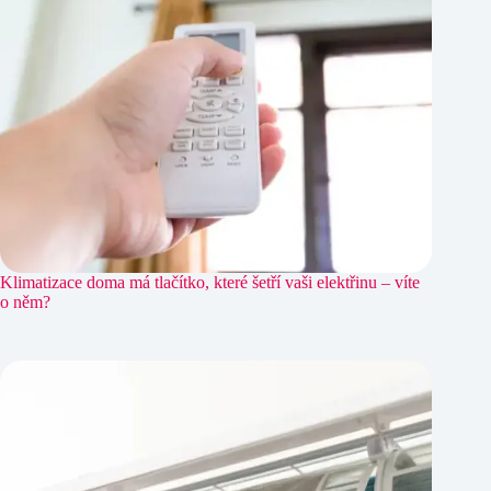
Klimatizace doma má tlačítko, které šetří vaši elektřinu – víte
o něm?