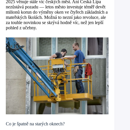
2025 věnuje stále víc českých měst. Ani Česká Lípa
nezůstává pozadu — letos město investuje téměř devět
milionů korun do výměny oken ve čtyřech základních a
mateřských školách. Možná to nezní jako revoluce, ale
za touhle novinkou se skrývá hodně víc, než jen lepší
pohled z učebny.
Co je špatně na starých oknech?