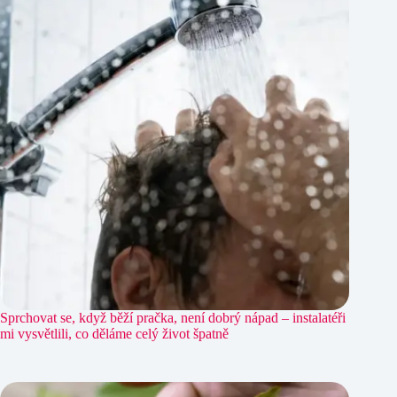
Sprchovat se, když běží pračka, není dobrý nápad – instalatéři
mi vysvětlili, co děláme celý život špatně