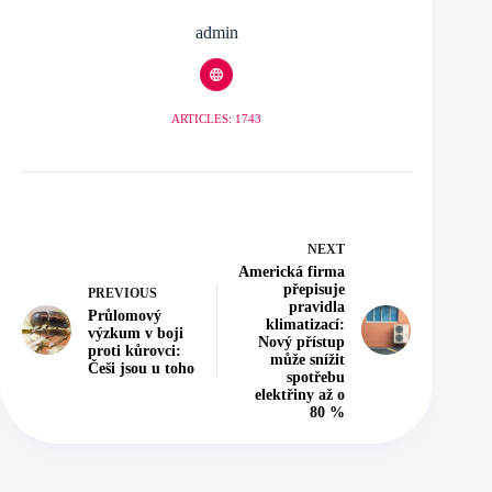
admin
ARTICLES: 1743
NEXT
Americká firma
přepisuje
PREVIOUS
pravidla
Průlomový
klimatizací:
výzkum v boji
Nový přístup
proti kůrovci:
může snížit
Češi jsou u toho
spotřebu
elektřiny až o
80 %