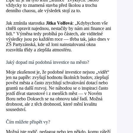
vždycky to znamená stavba před školou a trochu
denního chaosu, ale výsledek stojí za to.
Jak zmínila starostka
Jitka Volfová
: „Kdybychom vše
chtěli opravit najednou, nestačily by nám ani finance ani
lidi.“ Výměna tedy probíhá po částech, ale viditelné
výsledky jsou po každém roce — třeba tak, jako dnes v
ZŠ Partyzánská, kde už loni nainstalovaná okna
rozsvítila třídy a zlepšila atmosféru.
Jaký dopad má podobná investice na město?
Moje zkušenost je, že podobné investice nejsou „vidět“
jen na papíře: zvyšují hodnotu školních budov, zlepšují
pověst města a často zrychlují schvalování dotací nebo
grantů na další rozvoj. Ne náhodou se o inspiraci často
jezdí dívat starostové i z menších měst — v Novém
Boru nebo Doksech se na obnovu také řadí. Možná
drobnost, ale z těch drobností, které mění kvalitu
sousedství.
Čím můžete přispět vy?
Možná jste rodič, pedagog nebo jen někdo, komu záleží