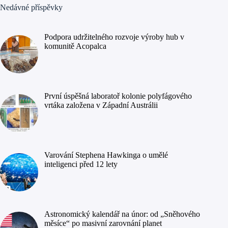
Nedávné příspěvky
Podpora udržitelného rozvoje výroby hub v
komunitě Acopalca
První úspěšná laboratoř kolonie polyfágového
vrtáka založena v Západní Austrálii
Varování Stephena Hawkinga o umělé
inteligenci před 12 lety
Astronomický kalendář na únor: od „Sněhového
měsíce“ po masivní zarovnání planet