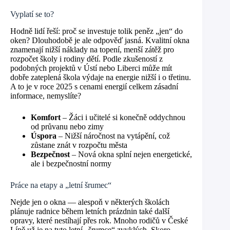
Vyplatí se to?
Hodně lidí řeší: proč se investuje tolik peněz „jen“ do
oken? Dlouhodobě je ale odpověď jasná. Kvalitní okna
znamenají nižší náklady na topení, menší zátěž pro
rozpočet školy i rodiny dětí. Podle zkušeností z
podobných projektů v Ústí nebo Liberci může mít
dobře zateplená škola výdaje na energie nižší i o třetinu.
A to je v roce 2025 s cenami energií celkem zásadní
informace, nemyslíte?
Komfort
– Žáci i učitelé si konečně oddychnou
od průvanu nebo zimy
Úspora
– Nižší náročnost na vytápění, což
zůstane znát v rozpočtu města
Bezpečnost
– Nová okna splní nejen energetické,
ale i bezpečnostní normy
Práce na etapy a „letní šrumec“
Nejde jen o okna — alespoň v některých školách
plánuje radnice během letních prázdnin také další
opravy, které nestíhají přes rok. Mnoho rodičů v České
Lípě už je na tyto letní „šrumce“ zvyklých. Skoro