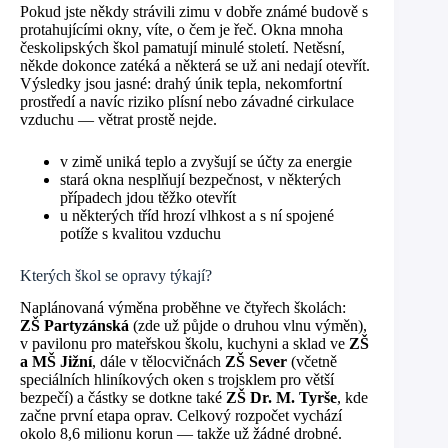
Pokud jste někdy strávili zimu v dobře známé budově s
protahujícími okny, víte, o čem je řeč. Okna mnoha
českolipských škol pamatují minulé století. Netěsní,
někde dokonce zatéká a některá se už ani nedají otevřít.
Výsledky jsou jasné: drahý únik tepla, nekomfortní
prostředí a navíc riziko plísní nebo závadné cirkulace
vzduchu — větrat prostě nejde.
v zimě uniká teplo a zvyšují se účty za energie
stará okna nesplňují bezpečnost, v některých
případech jdou těžko otevřít
u některých tříd hrozí vlhkost a s ní spojené
potíže s kvalitou vzduchu
Kterých škol se opravy týkají?
Naplánovaná výměna proběhne ve čtyřech školách:
ZŠ Partyzánská
(zde už půjde o druhou vlnu výměn),
v pavilonu pro mateřskou školu, kuchyni a sklad ve
ZŠ
a MŠ Jižní
, dále v tělocvičnách
ZŠ Sever
(včetně
speciálních hliníkových oken s trojsklem pro větší
bezpečí) a částky se dotkne také
ZŠ Dr. M. Tyrše
, kde
začne první etapa oprav. Celkový rozpočet vychází
okolo 8,6 milionu korun — takže už žádné drobné.