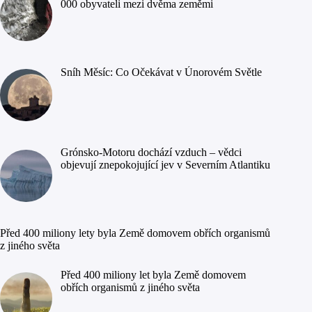
000 obyvateli mezi dvěma zeměmi
Sníh Měsíc: Co Očekávat v Únorovém Světle
Grónsko-Motoru dochází vzduch – vědci
objevují znepokojující jev v Severním Atlantiku
Před 400 miliony lety byla Země domovem obřích organismů
z jiného světa
Před 400 miliony let byla Země domovem
obřích organismů z jiného světa