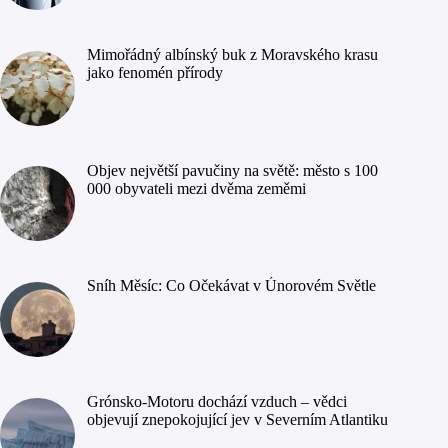
Mimořádný albínský buk z Moravského krasu
jako fenomén přírody
Objev největší pavučiny na světě: město s 100
000 obyvateli mezi dvěma zeměmi
Sníh Měsíc: Co Očekávat v Únorovém Světle
Grónsko-Motoru dochází vzduch – vědci
objevují znepokojující jev v Severním Atlantiku