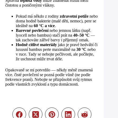
Správná
teplota vody
může znamenat rozdíl mezi
čistotou a poničenými vlákny.
Pokud má někdo z rodiny
zdravotní potíže
nebo
doma hodně bakterie (malé děti, nemoc), pere se
ideálně na
60 °C a více
.
Barevné povlečení
nebo jemnou látku (např.
lyocell nebo bambus) stačí prát na
40–50 °C
—
tak zachováte zářivé barvy i příjemný omak.
Hodně citlivé materiály
jako je pravé hedvábí či
luxusní bambus perte maximálně na
30 °C
nebo
v ruce. Tady se nebojte pečlivosti, ale počítejte,
že uschnout může trvat déle.
Opakovaně se mi potvrdilo — někdy méně znamená
více. čisté povlečení se pozná podle vůně (ne podle
frekvence praní). Nebojte se přizpůsobit svůj rytmus
podle vlastních zvyklostí a typu domácnosti.