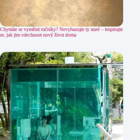
Chystáte se vyměnit ručníky? Nevyhazujte ty staré – inspirujte
se, jak jim vdechnout nový život doma