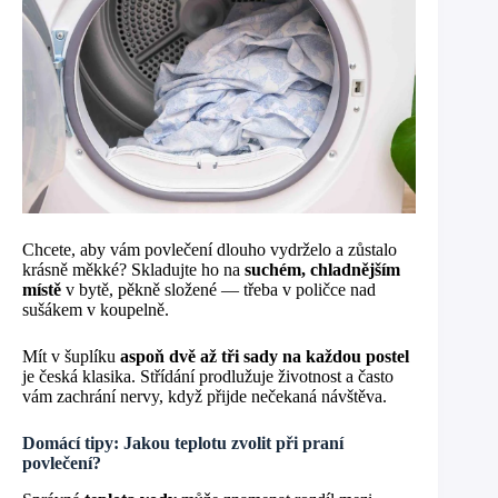
Chcete, aby vám povlečení dlouho vydrželo a zůstalo
krásně měkké? Skladujte ho na
suchém, chladnějším
místě
v bytě, pěkně složené — třeba v poličce nad
sušákem v koupelně.
Mít v šuplíku
aspoň dvě až tři sady na každou postel
je česká klasika. Střídání prodlužuje životnost a často
vám zachrání nervy, když přijde nečekaná návštěva.
Domácí tipy: Jakou teplotu zvolit při praní
povlečení?