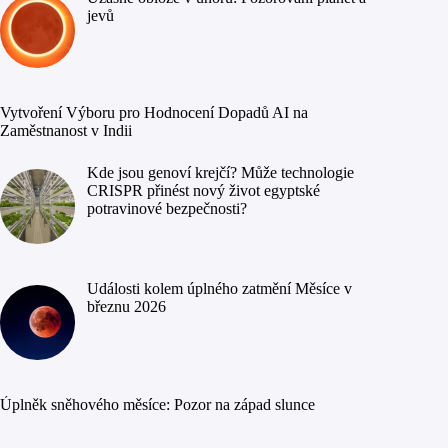
jevů
Vytvoření Výboru pro Hodnocení Dopadů AI na
Zaměstnanost v Indii
Kde jsou genoví krejčí? Může technologie
CRISPR přinést nový život egyptské
potravinové bezpečnosti?
Události kolem úplného zatmění Měsíce v
březnu 2026
Úplněk sněhového měsíce: Pozor na západ slunce