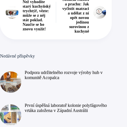
Než vyhodíte
a prachu: Jak
starý kuchyňský
vyčistit matraci
trychtýř, vězte:
a udělat z ní
může se z něj
opět novou
stát poklad.
jedinou
Naučte se ho
surovinou z
znovu využít!
kuchyně
Nedávné příspěvky
Podpora udržitelného rozvoje výroby hub v
komunitě Acopalca
První úspěšná laboratoř kolonie polyfágového
vrtáka založena v Západní Austrálii