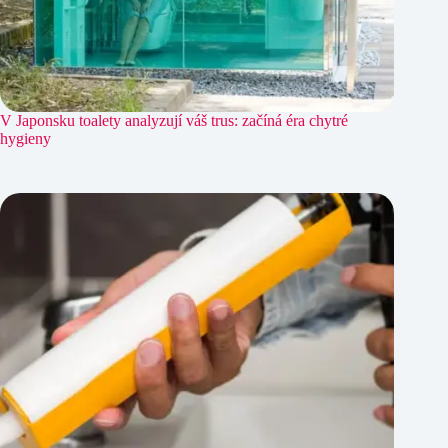
V Japonsku toalety analyzují váš trus: začíná éra chytré
hygieny