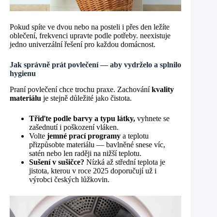
Pokud spíte ve dvou nebo na posteli i přes den ležíte
oblečení, frekvenci upravte podle potřeby. neexistuje
jedno univerzální řešení pro každou domácnost.
Jak správně prát povlečení — aby vydrželo a splnilo
hygienu
Praní povlečení chce trochu praxe. Zachování
kvality
materiálu
je stejně důležité jako čistota.
Třiďte podle barvy a typu látky,
vyhnete se
zašednutí i poškození vláken.
Volte
jemné prací programy
a teplotu
přizpůsobte materiálu — bavlněné snese víc,
satén nebo len raději na nižší teplotu.
Sušení v sušičce?
Nízká až střední teplota je
jistota, kterou v roce 2025 doporučují už i
výrobci českých lůžkovin.