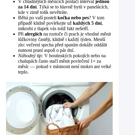
V chladnějších měsících postačí interval
jednou
za 14 dní
. Týká se to hlavně bytů v panelácích,
kde v zimě tolik nevětráte.
Běhá po vaší posteli
kočka nebo pes
? V tom
případě klidně povlékejte už
každých 5 dní
,
mikrobi z tlapek vás totiž fakt nešetří.
Při
alergiích
na roztoče či prach je vhodné měnit
lůžkoviny častěji, klidně i každý týden. Menší
zlo: večerní sprcha před spaním dokáže oddálit
nutnost praní aspoň o pár dní.
Náhodný tip:
V hostinských pokojích nebo na
chalupách často stačí měnit povlečení 1× za
měsíc — pokud v místnosti není mokro ani velké
teplo.