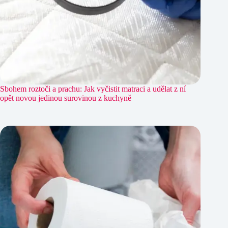
Sbohem roztoči a prachu: Jak vyčistit matraci a udělat z ní
opět novou jedinou surovinou z kuchyně