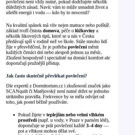
povlečení není vždy nutné, pokud dodržujete několik
důležitých zásad. Navíc vám to může usnadnit život a
ušetřit energii i vodu — kdo by to neocenil?
Na kvalitní spánek má vliv nejen matrace nebo polštář.
základ tvoří čistota
domova
, péče o
lůžkoviny
a
několik šikovných tipů, které se u nás v Česku
předávají spíš v rodině než ve škole. Stále mnoho lidí
žije v přesvědčení, že je potřeba
povlečení
měnit
každých čtrnáct dní nebo alespoň jednou za měsíc.
Zkušení hospodyně i specialisté na domácí komfort ale
doporučují pružnější přístup.
Jak často skutečně převlékat povlečení?
Dle expertů z Dormitorium.cz i zkušeností značek jako
SCANquilt či Matějovský není nutné držet se jednoho
striktního pravidla. Frekvence by se měla odvíjet od
toho, jak postel běžně používáte.
Pokud žijete v
teplejším nebo velmi vlhkém
prostředí
(např. u vody, v Praze v parném létě),
doporučuje se prát povlečení každé
3–4 dny
—
pot a vlhkost mohou dělat své.