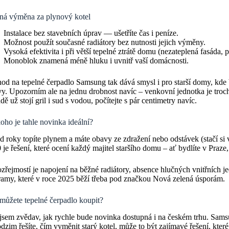
ná výměna za plynový kotel
Instalace bez stavebních úprav — ušetříte čas i peníze.
Možnost použít současné radiátory bez nutnosti jejich výměny.
Vysoká efektivita i při větší tepelné ztrátě domu (nezateplená fasáda,
Monoblok znamená méně hluku i uvnitř vaší domácnosti.
od na tepelné čerpadlo Samsung tak dává smysl i pro starší domy, kde b
y. Upozorním ale na jednu drobnost navíc – venkovní jednotka je troc
dě už stojí gril i sud s vodou, počítejte s pár centimetry navíc.
oho je tahle novinka ideální?
d roky topíte plynem a máte obavy ze zdražení nebo odstávek (stač
je řešení, které ocení každý majitel staršího domu – ať bydlíte v Praze
řejmostí je napojení na běžné radiátory, absence hlučných vnitřních j
ramy, které v roce 2025 běží třeba pod značkou Nová zelená úsporám.
můžete tepelné čerpadlo koupit?
sem zvědav, jak rychle bude novinka dostupná i na českém trhu. Samsu
dzim řešíte, čím vyměnit starý kotel, může to být zajímavé řešení, které 