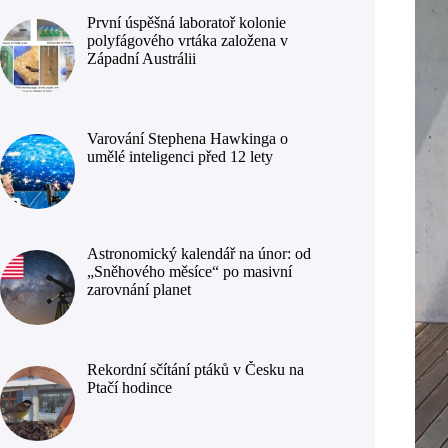
První úspěšná laboratoř kolonie
polyfágového vrtáka založena v
Západní Austrálii
Varování Stephena Hawkinga o
umělé inteligenci před 12 lety
Astronomický kalendář na únor: od
„Sněhového měsíce“ po masivní
zarovnání planet
Rekordní sčítání ptáků v Česku na
Ptačí hodince