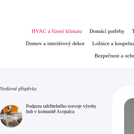
Skip
to
content
HVAC a řízení klimatu
Domácí potřeby
Domov a interiérový dekor
Ložnice a koupeln
Bezpečnost a och
Nedávné příspěvky
Podpora udržitelného rozvoje výroby
hub v komunitě Acopalca