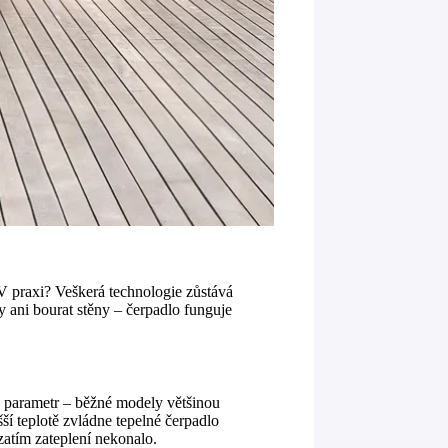
 V praxi? Veškerá technologie zůstává
y ani bourat stěny – čerpadlo funguje
ý parametr – běžné modely většinou
šší teplotě zvládne tepelné čerpadlo
zatím zateplení nekonalo.