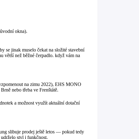
 původní okna).
y se jinak muselo čekat na složité stavební
hu větší než běžné čerpadlo. když vám na
í si vzpomenout na zimu 2022), EHS MONO
, Brně nebo třeba ve Frenštátě.
ednotek a možnost využít aktuální dotační
ng slibuje prodej ještě letos — pokud tedy
udrželo styl i funkčnost.