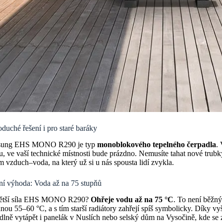
duché řešení i pro staré baráky
ung EHS MONO R290 je typ
monoblokového tepelného čerpadla
.
, ve vaší technické místnosti bude prázdno. Nemusíte tahat nové trubk
m vzduch–voda, na který už si u nás spousta lidí zvykla.
ní výhoda: Voda až na 75 stupňů
ětší síla EHS MONO R290?
Ohřeje vodu až na 75 °C
. To není běžn
nou 55–60 °C, a s tím starší radiátory zahřejí spíš symbolicky. Díky vy
lně vytápět i panelák v Nuslích nebo selský dům na Vysočině, kde se 