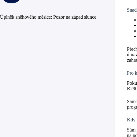
Snad
Úplněk sněhového měsíce: Pozor na západ slunce
Přech
úprav
zahra
Pro k
Poku
R290 
Samoz
prog
Kdy 
Sám j
na po