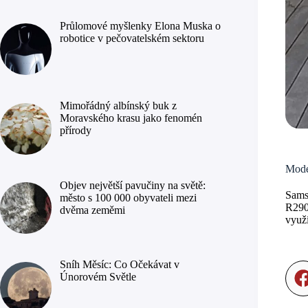
Průlomové myšlenky Elona Muska o
robotice v pečovatelském sektoru
Mimořádný albínský buk z
Moravského krasu jako fenomén
přírody
Mode
Objev největší pavučiny na světě:
Sams
město s 100 000 obyvateli mezi
R290 
dvěma zeměmi
využí
Sníh Měsíc: Co Očekávat v
Únorovém Světle