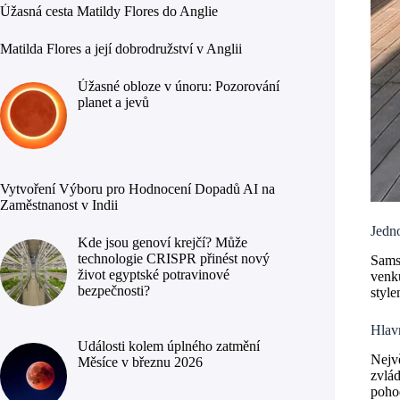
Úžasná cesta Matildy Flores do Anglie
Matilda Flores a její dobrodružství v Anglii
Úžasné obloze v únoru: Pozorování
planet a jevů
Vytvoření Výboru pro Hodnocení Dopadů AI na
Zaměstnanost v Indii
Jedno
Kde jsou genoví krejčí? Může
technologie CRISPR přinést nový
Sams
život egyptské potravinové
venku
bezpečnosti?
style
Hlav
Události kolem úplného zatmění
Nejv
Měsíce v březnu 2026
zvlád
pohod