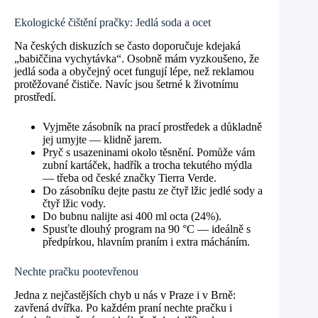
Ekologické čištění pračky: Jedlá soda a ocet
Na českých diskuzích se často doporučuje kdejaká
„babiččina vychytávka“. Osobně mám vyzkoušeno, že
jedlá soda a obyčejný ocet fungují lépe, než reklamou
protěžované čističe. Navíc jsou šetrné k životnímu
prostředí.
Vyjměte zásobník na prací prostředek a důkladně
jej umyjte — klidně jarem.
Pryč s usazeninami okolo těsnění. Pomůže vám
zubní kartáček, hadřík a trocha tekutého mýdla
— třeba od české značky Tierra Verde.
Do zásobníku dejte pastu ze čtyř lžic jedlé sody a
čtyř lžic vody.
Do bubnu nalijte asi 400 ml octa (24%).
Spusťte dlouhý program na 90 °C — ideálně s
předpírkou, hlavním praním i extra mácháním.
Nechte pračku pootevřenou
Jedna z nejčastějších chyb u nás v Praze i v Brně:
zavřená dvířka. Po každém praní nechte pračku i