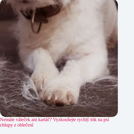
Nemáte váleček ani kartáč? Vyzkoušejte rychlý trik na psí
chlupy z oblečení