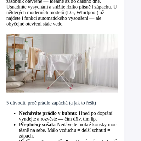
zásobník otevřené — ideálně až do dalšího dne.
Usnadníte vysychání a snížíte riziko plísně i zápachu. U
některých moderních modelů (LG, Whirlpool) už
najdete i funkci automatického vysoušení — ale
obyčejné otevření stále vede.
5 důvodů, proč prádlo zapáchá (a jak to řešit)
Necháváte prádlo v bubnu:
Hned po doprání
vyndejte a rozvěste — čím dřív, tím líp.
Přeplněný sušák:
Nedávejte mokré kousky moc
těsně na sebe. Málo vzduchu = delší schnutí =
zápach.