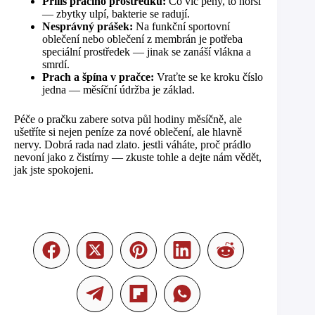
Příliš pracího prostředku:
Co víc pěny, to horší
— zbytky ulpí, bakterie se radují.
Nesprávný prášek:
Na funkční sportovní
oblečení nebo oblečení z membrán je potřeba
speciální prostředek — jinak se zanáší vlákna a
smrdí.
Prach a špína v pračce:
Vraťte se ke kroku číslo
jedna — měsíční údržba je základ.
Péče o pračku zabere sotva půl hodiny měsíčně, ale
ušetříte si nejen peníze za nové oblečení, ale hlavně
nervy. Dobrá rada nad zlato. jestli váháte, proč prádlo
nevoní jako z čistírny — zkuste tohle a dejte nám vědět,
jak jste spokojeni.