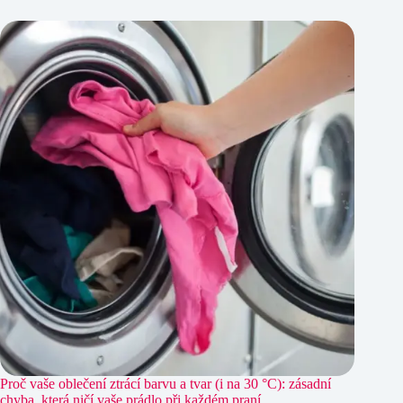
Proč vaše oblečení ztrácí barvu a tvar (i na 30 °C): zásadní
chyba, která ničí vaše prádlo při každém praní