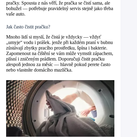
pračky. Spousta z nás věří, že pračka se čistí sama, ale
bohužel — potřebuje pravidelný servis stejně jako třeba
vaše auto.
Jak často čistit pračku?
Mnoho lidí si myslí, že čistá je vždycky — vždyť
„umyje“ vodu i prášek. jenže při každém praní v bubnu
zůstávají zbytky pracího prostředku, špína i bakterie.
Zapomenout na čištění se vám může vymstít zápachem,
plísní i zničeným prádlem. Doporučuji čistit pračku
alespoň jednou za měsíc — hlavně pokud perete často
nebo vlastníte domácího mazlíčka.