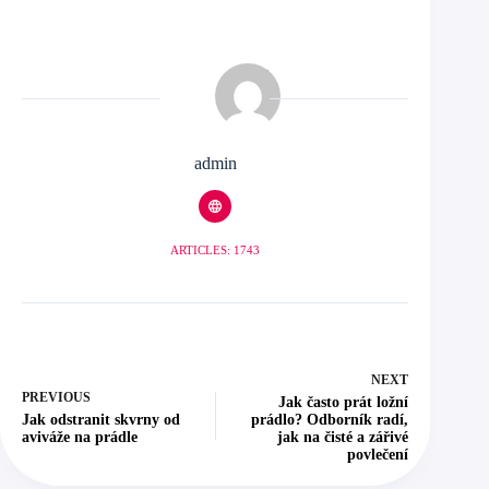
admin
ARTICLES: 1743
NEXT
PREVIOUS
Jak často prát ložní
Jak odstranit skvrny od
prádlo? Odborník radí,
aviváže na prádle
jak na čisté a zářivé
povlečení