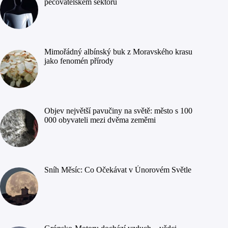
pečovatelském sektoru
Mimořádný albínský buk z Moravského krasu
jako fenomén přírody
Objev největší pavučiny na světě: město s 100
000 obyvateli mezi dvěma zeměmi
Sníh Měsíc: Co Očekávat v Únorovém Světle