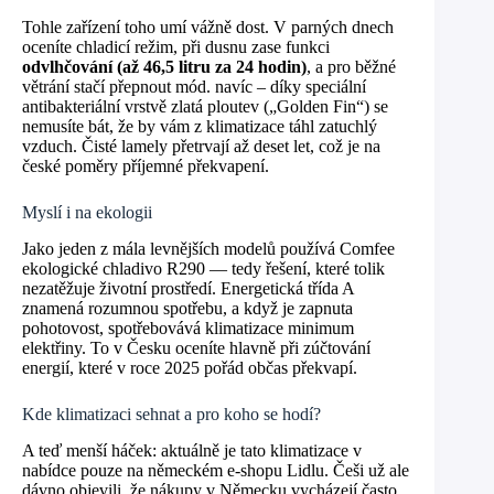
Tohle zařízení toho umí vážně dost. V parných dnech
oceníte chladicí režim, při dusnu zase funkci
odvlhčování (až 46,5 litru za 24 hodin)
, a pro běžné
větrání stačí přepnout mód. navíc – díky speciální
antibakteriální vrstvě zlatá ploutev („Golden Fin“) se
nemusíte bát, že by vám z klimatizace táhl zatuchlý
vzduch. Čisté lamely přetrvají až deset let, což je na
české poměry příjemné překvapení.
Myslí i na ekologii
Jako jeden z mála levnějších modelů používá Comfee
ekologické chladivo R290 — tedy řešení, které tolik
nezatěžuje životní prostředí. Energetická třída A
znamená rozumnou spotřebu, a když je zapnuta
pohotovost, spotřebovává klimatizace minimum
elektřiny. To v Česku oceníte hlavně při zúčtování
energií, které v roce 2025 pořád občas překvapí.
Kde klimatizaci sehnat a pro koho se hodí?
A teď menší háček: aktuálně je tato klimatizace v
nabídce pouze na německém e-shopu Lidlu. Češi už ale
dávno objevili, že nákupy v Německu vycházejí často