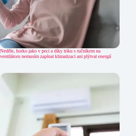
Neděle, horko jako v peci a díky triku s ručníkem na
ventilátoru nemusím zapínat klimatizaci ani plýtvat energií