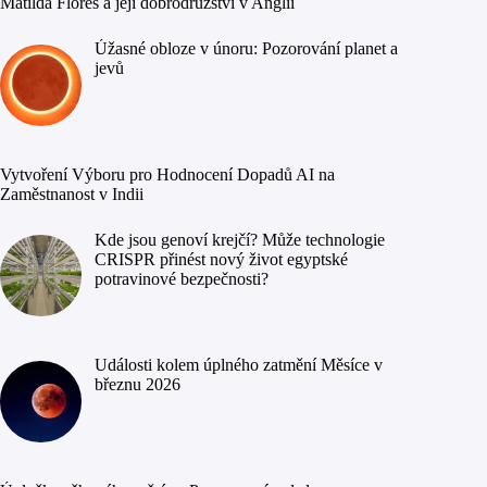
Matilda Flores a její dobrodružství v Anglii
Úžasné obloze v únoru: Pozorování planet a
jevů
Vytvoření Výboru pro Hodnocení Dopadů AI na
Zaměstnanost v Indii
Kde jsou genoví krejčí? Může technologie
CRISPR přinést nový život egyptské
potravinové bezpečnosti?
Události kolem úplného zatmění Měsíce v
březnu 2026