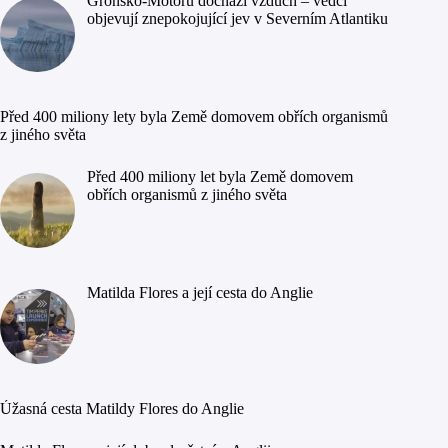
Grónsko-Motoru dochází vzduch – vědci
objevují znepokojující jev v Severním Atlantiku
Před 400 miliony lety byla Země domovem obřích organismů
z jiného světa
Před 400 miliony let byla Země domovem
obřích organismů z jiného světa
Matilda Flores a její cesta do Anglie
Úžasná cesta Matildy Flores do Anglie