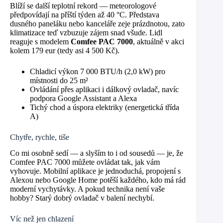
Blíží se další teplotní rekord — meteorologové
předpovídají na příští týden až 40 °C. Představa
dusného paneláku nebo kanceláře zeje prázdnotou, zato
klimatizace teď vzbuzuje zájem snad všude. Lidl
reaguje s modelem
Comfee PAC 7000
, aktuálně v akci
kolem 179 eur (tedy asi 4 500 Kč).
Chladicí výkon 7 000 BTU/h (2,0 kW) pro
místnosti do 25 m²
Ovládání přes aplikaci i dálkový ovladač, navíc
podpora Google Assistant a Alexa
Tichý chod a úspora elektriky (energetická třída
A)
Chytře, rychle, tiše
Co mi osobně sedí — a slyším to i od sousedů — je, že
Comfee PAC 7000 můžete ovládat tak, jak vám
vyhovuje. Mobilní aplikace je jednoduchá, propojení s
Alexou nebo Google Home potěší každého, kdo má rád
moderní vychytávky. A pokud technika není vaše
hobby? Starý dobrý ovladač v balení nechybí.
Víc než jen chlazení