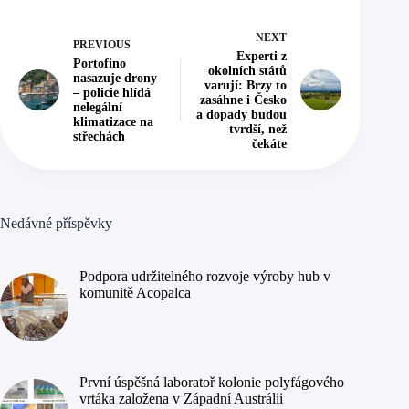
NEXT
PREVIOUS
Experti z
Portofino
okolních států
nasazuje drony
varují: Brzy to
– policie hlídá
zasáhne i Česko
nelegální
a dopady budou
klimatizace na
tvrdší, než
střechách
čekáte
Nedávné příspěvky
Podpora udržitelného rozvoje výroby hub v
komunitě Acopalca
První úspěšná laboratoř kolonie polyfágového
vrtáka založena v Západní Austrálii