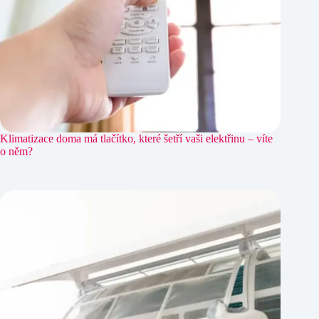
Klimatizace doma má tlačítko, které šetří vaši elektřinu – víte
o něm?