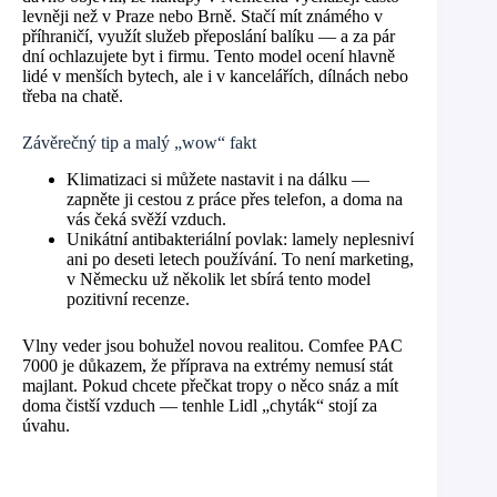
levněji než v Praze nebo Brně. Stačí mít známého v
příhraničí, využít služeb přeposlání balíku — a za pár
dní ochlazujete byt i firmu. Tento model ocení hlavně
lidé v menších bytech, ale i v kancelářích, dílnách nebo
třeba na chatě.
Závěrečný tip a malý „wow“ fakt
Klimatizaci si můžete nastavit i na dálku —
zapněte ji cestou z práce přes telefon, a doma na
vás čeká svěží vzduch.
Unikátní antibakteriální povlak: lamely neplesniví
ani po deseti letech používání. To není marketing,
v Německu už několik let sbírá tento model
pozitivní recenze.
Vlny veder jsou bohužel novou realitou. Comfee PAC
7000 je důkazem, že příprava na extrémy nemusí stát
majlant. Pokud chcete přečkat tropy o něco snáz a mít
doma čistší vzduch — tenhle Lidl „chyták“ stojí za
úvahu.